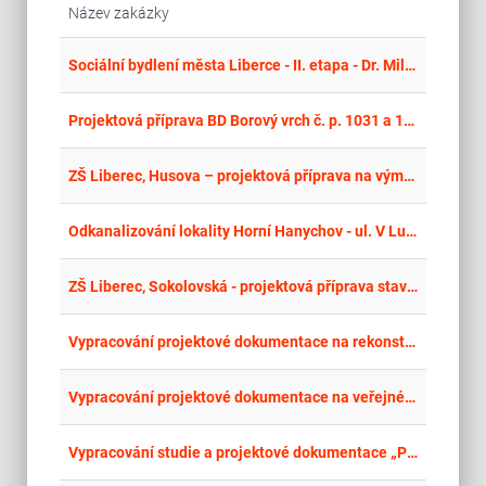
Název zakázky
place
Cel
Sociální bydlení města Liberce - II. etapa - Dr. Milady Horákové 339 - projektová dokumentace
place
Cel
Projektová příprava BD Borový vrch č. p. 1031 a 1032, Liberec – modernizace koupelen a kuchyní
place
Cel
ZŠ Liberec, Husova – projektová příprava na výměnu a modernizaci silnoproudé a slaboproudé elektroinstalace
place
Cel
Odkanalizování lokality Horní Hanychov - ul. V Lukách, Za Domovem, K Bucharce, U Internátu - II. etapa
place
Cel
ZŠ Liberec, Sokolovská - projektová příprava stavebních úprav kuchyně
place
Jih
Vypracování projektové dokumentace na rekonstrukci střešního pláště a zateplení stropní konstrukce tělocvičny
place
Hla
Vypracování projektové dokumentace na veřejné prostranství před budovou školy Jugoslávská 126, Brno-Černá Pole
place
Cel
Vypracování studie a projektové dokumentace „PD + studie veřejného prostranství MŠ Západní – ZŠ Edisonova