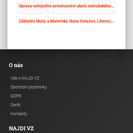
place
Hla
Úprava veřejného prostranství okolo ostrožského zámku
place
Cel
Základní škola a Mateřská škola Ostašov, Liberec, odloučené pracoviště Heřmánková - Machnín – projektová příprava na kompletní rekonstrukci budovy
O nás
Vše o NAJDI VZ
Obchodní podmínky
GDPR
Ceník
Kontakty
NAJDI VZ