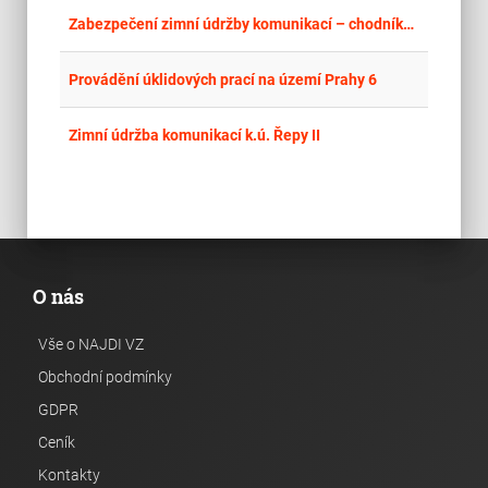
place
Cel
Zabezpečení zimní údržby komunikací – chodníků – na území MČ Brno-sever
place
Cel
Provádění úklidových prací na území Prahy 6
place
Cel
Zimní údržba komunikací k.ú. Řepy II
O nás
Vše o NAJDI VZ
Obchodní podmínky
GDPR
Ceník
Kontakty