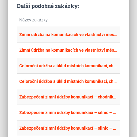
Další podobné zakázky:
Název zakázky
place
Cel
Zimní údržba na komunikacích ve vlastnictví města Třince
place
Mor
Zimní údržba na komunikacích ve vlastnictví města Třince
place
Cel
Celoroční údržba a úklid místních komunikací, chodníků a veřejných prostranství v Tachově a osadách v jeho územním obvodu
place
Plz
Celoroční údržba a úklid místních komunikací, chodníků a veřejných prostranství v Tachově a osadách v jeho územním obvodu
place
Hla
Zabezpečení zimní údržby komunikací – chodníků – na území MČ Brno-sever
place
Hla
Zabezpečení zimní údržby komunikací – silnic – na území MČ Brno-sever
place
Hla
Zabezpečení zimní údržby komunikací – silnic – na území MČ Brno-sever