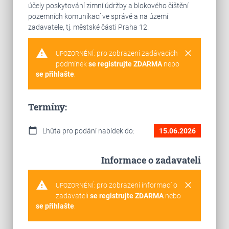
účely poskytování zimní údržby a blokového čištění
pozemních komunikací ve správě a na území
zadavatele, tj. městské části Praha 12.
warning
clear
pro zobrazení zadávacích
UPOZORNĚNÍ:
podmínek
se registrujte ZDARMA
nebo
se přihlašte
.
Termíny:
calendar_today
Lhůta pro podání nabídek do:
15.06.2026
Informace o zadavateli
warning
clear
pro zobrazení informací o
UPOZORNĚNÍ:
zadavateli
se registrujte ZDARMA
nebo
se přihlašte
.