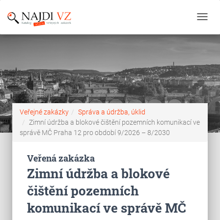
Toggl
navig
Veřejné zakázky
Správa a údržba, úklid
Zimní údržba a blokové čištění pozemních komunikací ve
správě MČ Praha 12 pro období 9/2026 – 8/2030
Veřená zakázka
Zimní údržba a blokové
čištění pozemních
komunikací ve správě MČ