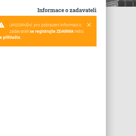
Informace o zadavateli
rning
clear
pro zobrazení informací o
UPOZORNĚNÍ:
zadavateli
se registrujte ZDARMA
nebo
e přihlašte
.