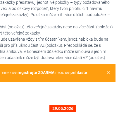
é zakázky představují jednotlivé položky – typy požadovaného
ěcí a položkový rozpočet“, který tvoří přílohu č. 1 návrhu
ejné zakázky). Položka může mít i více dílčích podpoložek –
st (položku) této veřejné zakázky nebo na více částí (položek)
) této veřejné zakázky.
bude uzavřena vždy s tím účastníkem, jehož nabídka bude na
ší pro příslušnou část VZ (položku). Předpokládá se, že s
dna smlouva. V konečném důsledku může smlouva s jedním
jeden účastník může být dodavatelem více částí VZ (položek).
clear
dmínek
se registrujte ZDARMA
nebo
se přihlašte
.
29.05.2026