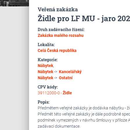
Veřená zakázka
Židle pro LF MU - jaro 20
Druh zadávacího řízení:
Zakázka malého rozsahu
Lokalita:
Celá Česká republika
Kategorie:
Nábytek
,
Nábytek
->
Kancelářský
Nábytek
->
Ostatní
CPV kódy:
39112000-0 -
Židle
Popis:
Předmětem veřejné zakázky je dodávka nábytku - žid
Předmět této veřejné zakázky je dále podrobně spec
podmínek vymezených v návrhu Smlouvy v příloze A 
zadávací dokumentace.