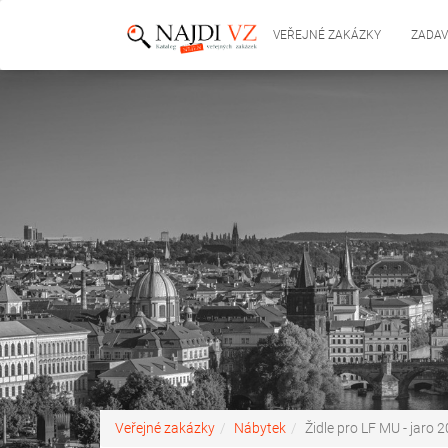
VEŘEJNÉ ZAKÁZKY
ZADAV
Veřejné zakázky
Nábytek
Židle pro LF MU - jaro 