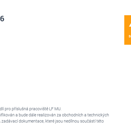
26
wa
s
lí pro příslušná pracoviště LF MU.
ifikován a bude dále realizován za obchodních a technických
zadávací dokumentace, které jsou nedílnou součástí této