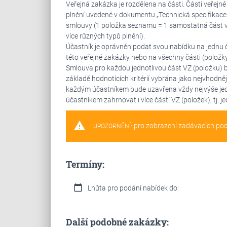
Veřejná zakázka je rozdělena na části. Části veřejn
plnění uvedené v dokumentu „Technická specifikace v
smlouvy (1 položka seznamu = 1 samostatná část veř
více různých typů plnění).
Účastník je oprávněn podat svou nabídku na jednu čá
této veřejné zakázky nebo na všechny části (položky
Smlouva pro každou jednotlivou část VZ (položku) 
základě hodnotících kritérií vybrána jako nejvhodněj
každým účastníkem bude uzavřena vždy nejvýše je
účastníkem zahrnovat i více částí VZ (položek), tj. 
warning
pro zobrazení zadávacích po
UPOZORNĚNÍ:
Termíny:
calendar_today
Lhůta pro podání nabídek do:
Další podobné zakázky: