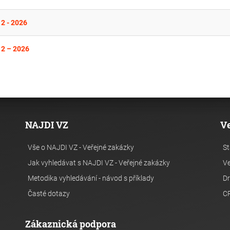
12 - 2026
12 – 2026
NAJDI VZ
V
Vše o NAJDI VZ - Veřejné zakázky
St
Jak vyhledávat s NAJDI VZ - Veřejné zakázky
Ve
Metodika vyhledávání - návod s příklady
Dr
Časté dotazy
C
Zákaznická podpora