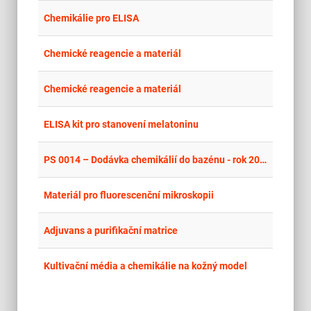
place
Cel
Chemikálie pro ELISA
place
Cel
Chemické reagencie a materiál
place
Cel
Chemické reagencie a materiál
place
Cel
ELISA kit pro stanovení melatoninu
place
Cel
PS 0014 – Dodávka chemikálií do bazénu - rok 2027
place
Cel
Materiál pro fluorescenční mikroskopii
place
Cel
Adjuvans a purifikační matrice
place
Cel
Kultivační média a chemikálie na kožný model