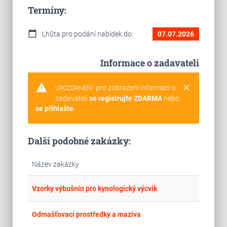
Termíny:
calendar_today
Lhůta pro podání nabídek do:
07.07.2026
Informace o zadavateli
warning
clear
pro zobrazení informací o
UPOZORNĚNÍ:
zadavateli
se registrujte ZDARMA
nebo
se přihlašte
.
Další podobné zakázky:
Název zakázky
place
Cel
Vzorky výbušnin pro kynologický výcvik
place
Cel
Odmašťovací prostředky a maziva