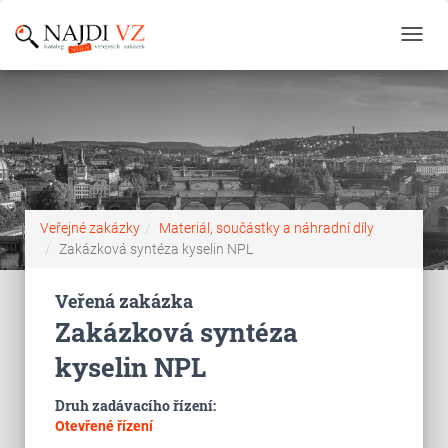
Toggl
navig
Veřejné zakázky
Materiál, součástky a náhradní díly
Zakázková syntéza kyselin NPL
Veřená zakázka
Zakázková syntéza
kyselin NPL
Druh zadávacího řízení:
Otevřené řízení