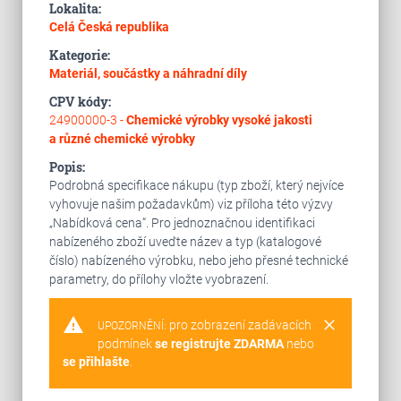
Lokalita:
Celá Česká republika
Kategorie:
Materiál, součástky a náhradní díly
CPV kódy:
24900000-3 -
Chemické výrobky vysoké jakosti
a různé chemické výrobky
Popis:
Podrobná specifikace nákupu (typ zboží, který nejvíce
vyhovuje našim požadavkům) viz příloha této výzvy
„Nabídková cena“. Pro jednoznačnou identifikaci
nabízeného zboží uveďte název a typ (katalogové
číslo) nabízeného výrobku, nebo jeho přesné technické
parametry, do přílohy vložte vyobrazení.
warning
clear
pro zobrazení zadávacích
UPOZORNĚNÍ:
podmínek
se registrujte ZDARMA
nebo
se přihlašte
.