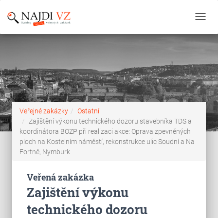
Toggl
navig
Veřejné zakázky
Ostatní
Zajištění výkonu technického dozoru stavebníka TDS a
koordinátora BOZP při realizaci akce: Oprava zpevněných
ploch na Kostelním náměstí, rekonstrukce ulic Soudní a Na
Fortně, Nymburk
Veřená zakázka
Zajištění výkonu
technického dozoru