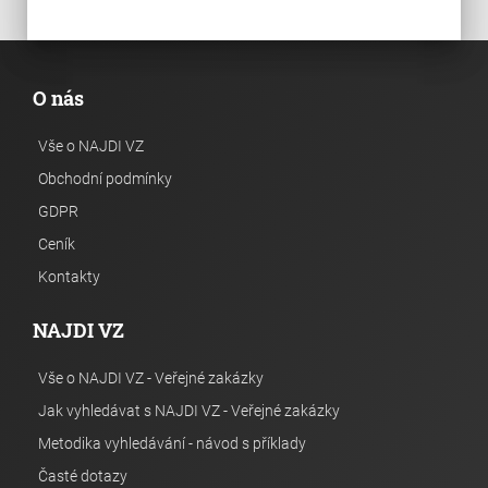
O nás
Vše o NAJDI VZ
Obchodní podmínky
GDPR
Ceník
Kontakty
NAJDI VZ
Vše o NAJDI VZ - Veřejné zakázky
Jak vyhledávat s NAJDI VZ - Veřejné zakázky
Metodika vyhledávání - návod s příklady
Časté dotazy