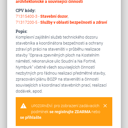
architektonické a související činnosti
CPV kódy:
71315400-3 -
Stavební dozor
,
71317200-5 -
Služby v oblasti bezpečnosti a zdraví
Popis:
Komplexní zajištění služeb technického dozoru
stavebníka a koordinátora bezpečnosti a ochrany
zdraví při práci na staveništi v průběhu realizace
stavby "Oprava zpevněných ploch na Kostelním
náměstí, rekonsrukce ulic Soudní a Na Fortně,
Nymburk" včetně všech souvisejících činností
nezbytných pro řádnou realizaci předmětné stavby,
zpracování plánu BOZP na staveništi a činnosti
souvisejících s koordinací stavebních prací, realizací
dodávek, apod.
warning
clear
pro zobrazení zadávacích
UPOZORNĚNÍ:
podmínek
se registrujte ZDARMA
nebo
se přihlašte
.