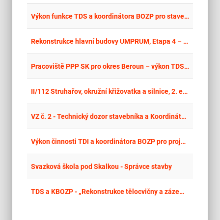
place
Hla
Výkon funkce TDS a koordinátora BOZP pro stavební práce na rekonstrukci bytového fondu MČ Brno – Vinohrady III
place
Cel
Rekonstrukce hlavní budovy UMPRUM, Etapa 4 – technický dozor stavebníka, cenový manažer
place
Cel
Pracoviště PPP SK pro okres Beroun – výkon TDS a koordinátora BOZP
place
Cel
II/112 Struhařov, okružní křižovatka a silnice, 2. etapa - TDS a koo. BOZP
place
Cel
VZ č. 2 - Technický dozor stavebníka a Koordinátora BOZP pro projekt Obnova místních komunikací po povodni ve Městě Albrechticích - I. etapa - část 3
place
Cel
Výkon činnosti TDI a koordinátora BOZP pro projekt: „Energetická opatření v objektu ZŠ a MŠ Libá
place
Stř
Svazková škola pod Skalkou - Správce stavby
place
Cel
TDS a KBOZP - „Rekonstrukce tělocvičny a zázemí v ZŠ U Lesa