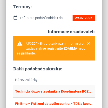
Termíny:
calendar_today
Lhůta pro podání nabídek do:
29.07.2026
Informace o zadavateli
warning
clear
pro zobrazení informací o
UPOZORNĚNÍ:
zadavateli
se registrujte ZDARMA
nebo
se přihlašte
.
Další podobné zakázky:
Název zakázky
place
Cel
Technický dozor stavebníka a Koordinátora BOZP pro projekt Stavební úpravy objektu šaten fotbalového stadionu ve Městě Albrechtice po povodních 2024
place
Cel
FN Brno – Pořízení datového centra – TDS a koordinátor BOZP II