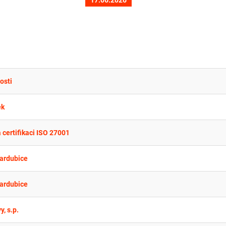
osti
ek
certifikaci ISO 27001
Pardubice
Pardubice
, s.p.