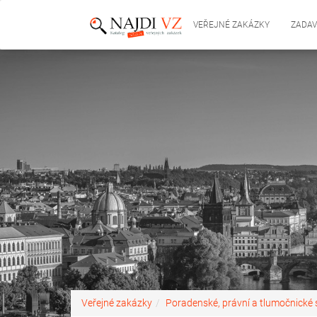
VEŘEJNÉ ZAKÁZKY
ZADAV
Veřejné zakázky
Poradenské, právní a tlumočnické 