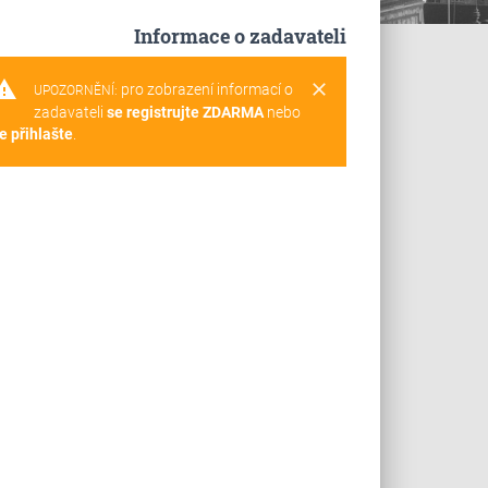
Informace o zadavateli
rning
clear
pro zobrazení informací o
UPOZORNĚNÍ:
zadavateli
se registrujte ZDARMA
nebo
e přihlašte
.