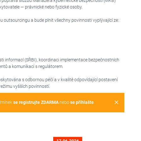
l poptává službu Manažera kybernetické bezpečnosti (MKB)
ytovatele — právnické nebo fyzické osoby.
 outsourcingu a bude plnit všechny povinnosti vyplývající ze:
sti informací (SŘBI), koordinaci implementace bezpečnostních
dentů a komunikaci s regulátorem.
kytována s odbornou péčí a v kvalitě odpovídající postavení
režimu vyšších povinností.
clear
dmínek
se registrujte ZDARMA
nebo
se přihlašte
.
17.06.2026