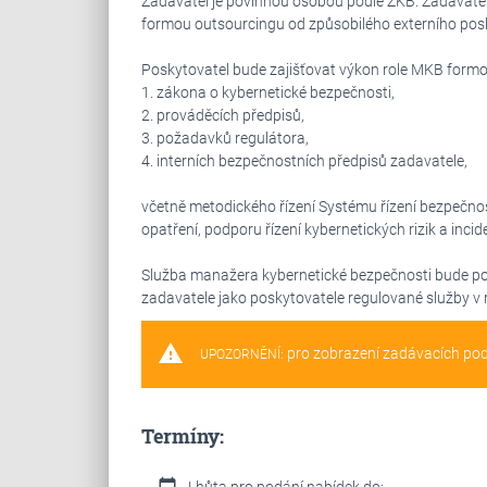
Zadavatel je povinnou osobou podle ZKB. Zadavate
formou outsourcingu od způsobilého externího posk
Poskytovatel bude zajišťovat výkon role MKB formou
1. zákona o kybernetické bezpečnosti,
2. prováděcích předpisů,
3. požadavků regulátora,
4. interních bezpečnostních předpisů zadavatele,
včetně metodického řízení Systému řízení bezpečno
opatření, podporu řízení kybernetických rizik a inci
Služba manažera kybernetické bezpečnosti bude pos
zadavatele jako poskytovatele regulované služby v 
warning
pro zobrazení zadávacích po
UPOZORNĚNÍ:
Termíny:
calendar_today
Lhůta pro podání nabídek do: