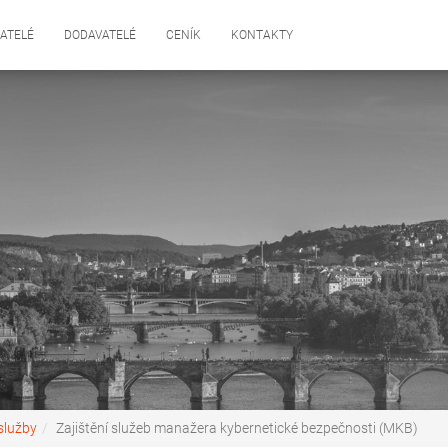
ATELÉ
DODAVATELÉ
CENÍK
KONTAKTY
služby
Zajištění služeb manažera kybernetické bezpečnosti (MKB)