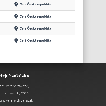
place
Celá Česká republika
place
Celá Česká republika
place
Celá Česká republika
place
Celá Česká republika
eřejné zakázky
átní veřejné zakázky
řejné zakázky 2026
uhy veřejných zakázek