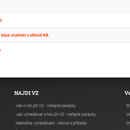
i
báze znalostí v oblasti KB
e
NAJDI VZ
V
Vše o NAJDI VZ - Veřejné zakázky
St
Jak vyhledávat s NAJDI VZ - Veřejné zakázky
Ve
Metodika vyhledávání - návod s příklady
Dr