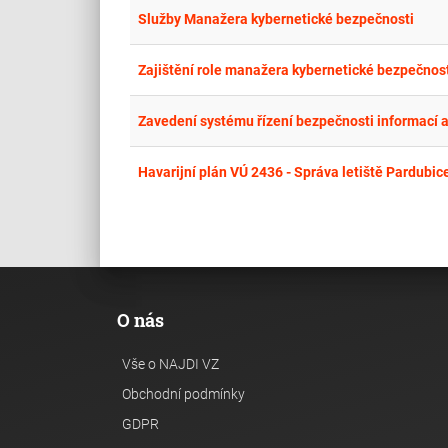
Služby Manažera kybernetické bezpečnosti
Zajištění role manažera kybernetické bezpečnost
Zavedení systému řízení bezpečnosti informací a 
Havarijní plán VÚ 2436 - Správa letiště Pardubic
O nás
Vše o NAJDI VZ
Obchodní podmínky
GDPR