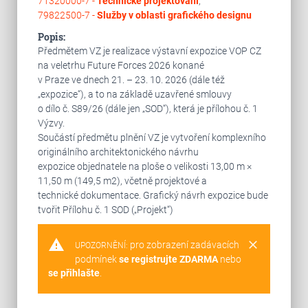
71320000-7 -
Technické projektování
,
79822500-7 -
Služby v oblasti grafického designu
Popis:
Předmětem VZ je realizace výstavní expozice VOP CZ
na veletrhu Future Forces 2026 konané
v Praze ve dnech 21. – 23. 10. 2026 (dále též
„expozice“), a to na základě uzavřené smlouvy
o dílo č. S89/26 (dále jen „SOD“), která je přílohou č. 1
Výzvy.
Součástí předmětu plnění VZ je vytvoření komplexního
originálního architektonického návrhu
expozice objednatele na ploše o velikosti 13,00 m ×
11,50 m (149,5 m2), včetně projektové a
technické dokumentace. Grafický návrh expozice bude
tvořit Přílohu č. 1 SOD („Projekt“)
warning
clear
pro zobrazení zadávacích
UPOZORNĚNÍ:
podmínek
se registrujte ZDARMA
nebo
se přihlašte
.