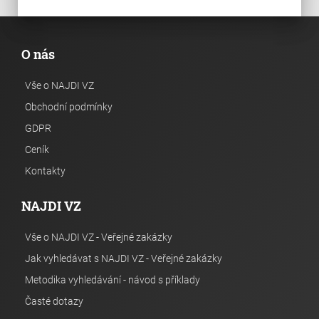
O nás
Vše o NAJDI VZ
Obchodní podmínky
GDPR
Ceník
Kontakty
NAJDI VZ
Vše o NAJDI VZ - Veřejné zakázky
Jak vyhledávat s NAJDI VZ - Veřejné zakázky
Metodika vyhledávání - návod s příklady
Časté dotazy