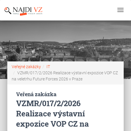
Toggl
navig
Veřejné zakázky
IT
VZMR/017/2/2026 Realizace výstavní expozice VOP CZ
na veletrhu Future Forces 2026 v Praze
Veřená zakázka
VZMR/017/2/2026
Realizace výstavní
expozice VOP CZ na