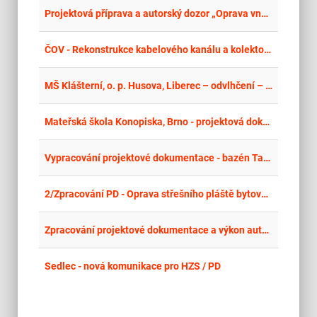
place
Cel
Projektová příprava a autorský dozor „Oprava vnějších plášťů tribuny stadionu E. Zátopka, V Průhonech 685, Chrudim
place
Cel
ČOV - Rekonstrukce kabelového kanálu a kolektoru - projekční práce - 2. vyhlášení
place
Cel
MŠ Klášterní, o. p. Husova, Liberec – odvlhčení – projektová příprava
place
Cel
Mateřská škola Konopiska, Brno - projektová dokumentace
place
Cel
Vypracování projektové dokumentace - bazén Tachov – opakované řízení
place
Cel
2/Zpracování PD - Oprava střešního pláště bytového domu č.p. 1411, ul. Průchod, Děčín I
place
Cel
Zpracování projektové dokumentace a výkon autorského dozoru pro výstavbu bytového domu Francouzská 61
place
Cel
Sedlec - nová komunikace pro HZS / PD