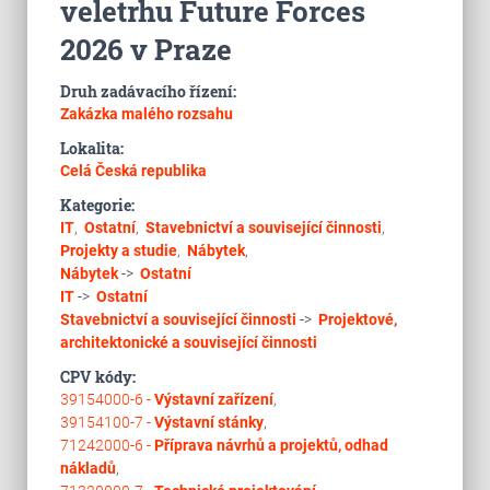
veletrhu Future Forces
2026 v Praze
Druh zadávacího řízení:
Zakázka malého rozsahu
Lokalita:
Celá Česká republika
Kategorie:
IT
,
Ostatní
,
Stavebnictví a související činnosti
,
Projekty a studie
,
Nábytek
,
Nábytek
->
Ostatní
IT
->
Ostatní
Stavebnictví a související činnosti
->
Projektové,
architektonické a související činnosti
CPV kódy:
39154000-6 -
Výstavní zařízení
,
39154100-7 -
Výstavní stánky
,
71242000-6 -
Příprava návrhů a projektů, odhad
nákladů
,