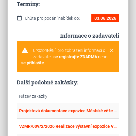
Termíny:
calendar_today
Lhůta pro podání nabídek do:
03.06.2026
Informace o zadavateli
warning
clear
pro zobrazení informací o
UPOZORNĚNÍ:
zadavateli
se registrujte ZDARMA
nebo
se přihlašte
.
Další podobné zakázky:
Název zakázky
place
Cel
Projektová dokumentace expozice Městské věže Chomutov
place
Cel
VZMR/009/2/2026 Realizace výstavní expozice VOP CZ na veletrhu Future Forces 2026 v Praze