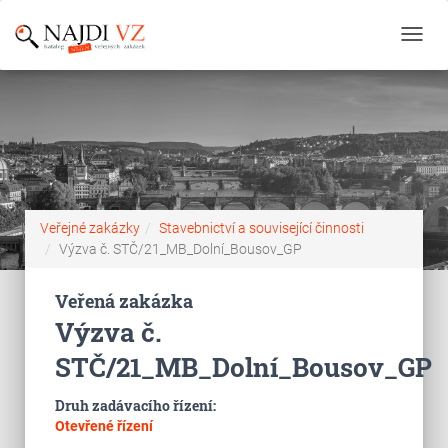
Toggl
navig
Veřejné zakázky
Stavebnictví a související činnosti
Výzva č. STČ/21_MB_Dolní_Bousov_GP
Veřená zakázka
Výzva č.
STČ/21_MB_Dolní_Bousov_GP
Druh zadávacího řízení:
Otevřené řízení