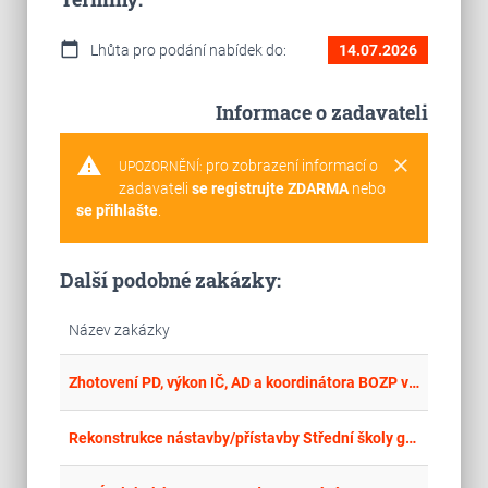
calendar_today
Lhůta pro podání nabídek do:
14.07.2026
Informace o zadavateli
warning
clear
pro zobrazení informací o
UPOZORNĚNÍ:
zadavateli
se registrujte ZDARMA
nebo
se přihlašte
.
Další podobné zakázky:
Název zakázky
place
Cel
Zhotovení PD, výkon IČ, AD a koordinátora BOZP v přípravě stavby „Rekonstrukce nevyužitých budov obchodní akademie pro ZUŠ Orlová
place
Cel
Rekonstrukce nástavby/přístavby Střední školy grafické Brno – projektová dokumentace