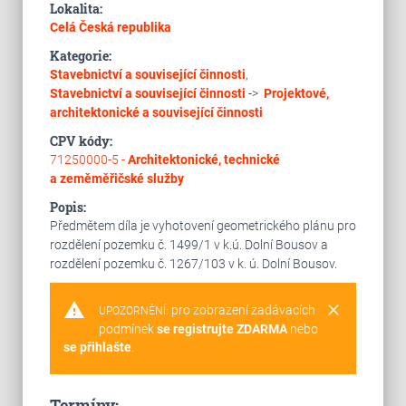
Lokalita:
Celá Česká republika
Kategorie:
Stavebnictví a související činnosti
,
Stavebnictví a související činnosti
->
Projektové,
architektonické a související činnosti
CPV kódy:
71250000-5 -
Architektonické, technické
a zeměměřičské služby
Popis:
Předmětem díla je vyhotovení geometrického plánu pro
rozdělení pozemku č. 1499/1 v k.ú. Dolní Bousov a
rozdělení pozemku č. 1267/103 v k. ú. Dolní Bousov.
warning
clear
pro zobrazení zadávacích
UPOZORNĚNÍ:
podmínek
se registrujte ZDARMA
nebo
se přihlašte
.
Termíny: