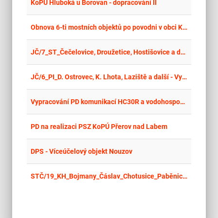
place
Cel
KoPÚ Hluboká u Borovan - dopracování II
place
Mor
Obnova 6-ti mostních objektů po povodni v obci Karlovice - zpracování PD
place
Cel
JČ/7_ST_Čečelovice, Droužetice, Hostišovice a další - Vytyčení po KoPÚ v okrese Strakonice 2026 I.
place
Cel
JČ/6_PI_D. Ostrovec, K. Lhota, Laziště a další - Vytyčení po KoPÚ v okrese Písek 2026 I.
place
Cel
Vypracování PD komunikací HC30R a vodohospodářských opatření OS1, T1 a T2, k.ú. Hlavatce, HC8R, HC14R, HC15R, k.ú. Debrník, VC33B a VC48, k.ú. Vlastiboř u Soběslavi
place
Cel
PD na realizaci PSZ KoPÚ Přerov nad Labem
place
Hla
DPS - Víceúčelový objekt Nouzov
place
Cel
STČ/19_KH_Bojmany_Čáslav_Chotusice_Paběnice_ a_další_vytyčení_po_KoPÚ