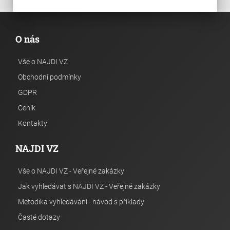
O nás
Vše o NAJDI VZ
Obchodní podmínky
GDPR
Ceník
Kontakty
NAJDI VZ
Vše o NAJDI VZ - Veřejné zakázky
Jak vyhledávat s NAJDI VZ - Veřejné zakázky
Metodika vyhledávání - návod s příklady
Časté dotazy