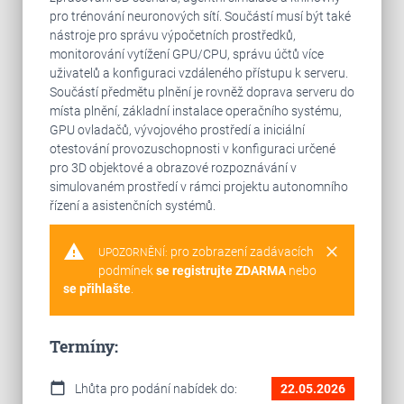
pro trénování neuronových sítí. Součástí musí být také
nástroje pro správu výpočetních prostředků,
monitorování vytížení GPU/CPU, správu účtů více
uživatelů a konfiguraci vzdáleného přístupu k serveru.
Součástí předmětu plnění je rovněž doprava serveru do
místa plnění, základní instalace operačního systému,
GPU ovladačů, vývojového prostředí a iniciální
otestování provozuschopnosti v konfiguraci určené
pro 3D objektové a obrazové rozpoznávání v
simulovaném prostředí v rámci projektu autonomního
řízení a asistenčních systémů.
warning
clear
pro zobrazení zadávacích
UPOZORNĚNÍ:
podmínek
se registrujte ZDARMA
nebo
se přihlašte
.
Termíny:
calendar_today
Lhůta pro podání nabídek do:
22.05.2026