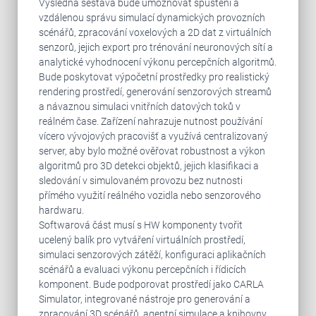
Výsledná sestava bude umožňovat spuštění a
vzdálenou správu simulací dynamických provozních
scénářů, zpracování voxelových a 2D dat z virtuálních
senzorů, jejich export pro trénování neuronových sítí a
analytické vyhodnocení výkonu percepčních algoritmů.
Bude poskytovat výpočetní prostředky pro realistický
rendering prostředí, generování senzorových streamů
a návaznou simulaci vnitřních datových toků v
reálném čase. Zařízení nahrazuje nutnost používání
vícero vývojových pracovišť a využívá centralizovaný
server, aby bylo možné ověřovat robustnost a výkon
algoritmů pro 3D detekci objektů, jejich klasifikaci a
sledování v simulovaném provozu bez nutnosti
přímého využití reálného vozidla nebo senzorového
hardwaru.
Softwarová část musí s HW komponenty tvořit
ucelený balík pro vytváření virtuálních prostředí,
simulaci senzorových zátěží, konfiguraci aplikačních
scénářů a evaluaci výkonu percepčních i řídicích
komponent. Bude podporovat prostředí jako CARLA
Simulator, integrované nástroje pro generování a
zpracování 3D scénářů, agentní simulace a knihovny