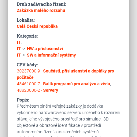
Druh zadávacího řízení:
Zakázka malého rozsahu
Lokalita:
Celá Česká republika
Kategorie:
IT
,
IT
->
HW a příslušenství
IT
->
SW a Informační systémy
CPV kódy:
30237000-9 -
Součásti, příslušenství a doplňky pro
počítače
,
48461000-7 -
Balík programů pro analýzu a vědu
,
48820000-2 -
Servery
Popis:
Předmětem plnění veřejné zakázky je dodávka
výkonného hardwarového serveru určeného k rozšíření
stávajícího vývojového prostředí pro simulaci, 3D
objektové a obrazové identifikace v prostředí
autonomního řízení a asistenčních systémů.