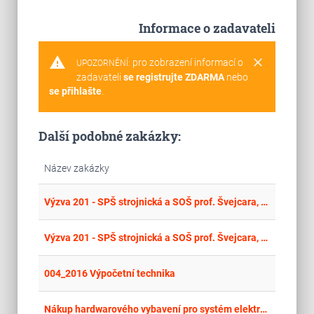
Informace o zadavateli
warning
clear
pro zobrazení informací o
UPOZORNĚNÍ:
zadavateli
se registrujte ZDARMA
nebo
se přihlašte
.
Další podobné zakázky:
Název zakázky
place
Cel
Výzva 201 - SPŠ strojnická a SOŠ prof. Švejcara, Plzeň a Gymnázium L. Pika, Plzeň
place
Cel
Výzva 201 - SPŠ strojnická a SOŠ prof. Švejcara, Plzeň a Gymnázium L. Pika, Plzeň
place
Cel
004_2016 Výpočetní technika
place
Jih
Nákup hardwarového vybavení pro systém elektronické zdravotnické dokumentace v PL Červený Dvůr.