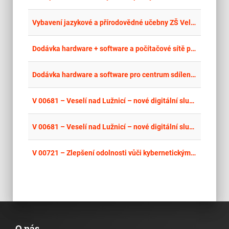
place
Stř
Vybavení jazykové a přírodovědné učebny ZŠ Velvary – IT technologie
place
Cel
Dodávka hardware + software a počítačové sítě pro centrum sdílených služeb Mironet
place
Hla
Dodávka hardware a software pro centrum sdílených služeb Databig
place
Jih
V 00681 – Veselí nad Lužnicí – nové digitální služby
place
Jih
V 00681 – Veselí nad Lužnicí – nové digitální služby – nové vyhlášení
place
Jih
V 00721 – Zlepšení odolnosti vůči kybernetickým hrozbám DC Rosice
O nás