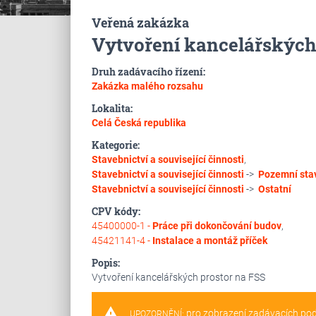
Veřená zakázka
Vytvoření kancelářských
Druh zadávacího řízení:
Zakázka malého rozsahu
Lokalita:
Celá Česká republika
Kategorie:
Stavebnictví a související činnosti
,
Stavebnictví a související činnosti
->
Pozemní sta
Stavebnictví a související činnosti
->
Ostatní
CPV kódy:
45400000-1 -
Práce při dokončování budov
,
45421141-4 -
Instalace a montáž příček
Popis:
Vytvoření kancelářských prostor na FSS
warning
pro zobrazení zadávacích po
UPOZORNĚNÍ: