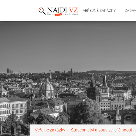
VEŘEJNÉ ZAKÁZKY
ZADAV
Veřejné zakázky
Stavebnictví a související činnosti