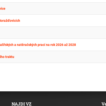
vice
Horažďovicích
ířských a natěračských prací na rok 2026 až 2028
ího traktu
NAJDI VZ
V