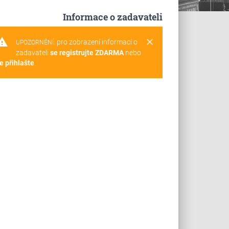
Informace o zadavateli
rning
clear
pro zobrazení informací o
UPOZORNĚNÍ:
zadavateli
se registrujte ZDARMA
nebo
e přihlašte
.