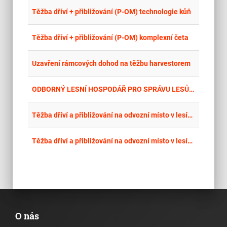
place
Cel
Těžba dříví + přibližování (P-OM) technologie kůň
place
Cel
Těžba dříví + přibližování (P-OM) komplexní četa
place
Cel
Uzavření rámcových dohod na těžbu harvestorem
place
Jih
ODBORNÝ LESNÍ HOSPODÁŘ PRO SPRÁVU LESŮ VE VLASTNICTVÍ OBCE KÁJOV
place
Cel
Těžba dříví a přibližování na odvozní místo v lesích města Město Albrechtice 2026
place
Cel
Těžba dříví a přibližování na odvozní místo v lesích města Město Albrechtice 2026
O nás