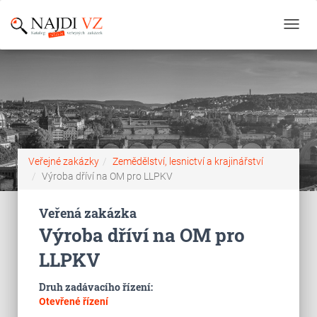
Toggl
navig
Veřejné zakázky
Zemědělství, lesnictví a krajinářství
Výroba dříví na OM pro LLPKV
Veřená zakázka
Výroba dříví na OM pro
LLPKV
Druh zadávacího řízení:
Otevřené řízení