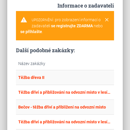
Informace o zadavateli
warning
clear
pro zobrazení informací o
UPOZORNĚNÍ:
zadavateli
se registrujte ZDARMA
nebo
se přihlašte
.
Další podobné zakázky:
Název zakázky
place
Cel
Těžba dřeva II
place
Cel
Těžba dříví a přibližování na odvozní místo v lesích města Město Albrechtice 2026
place
Úst
Bečov - těžba dříví a přiblížení na odvozní místo
place
Cel
Těžba dříví a přibližování na odvozní místo v lesích města Město Albrechtice 2026