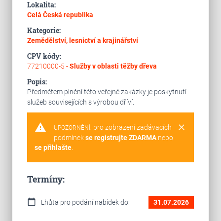
Lokalita:
Celá Česká republika
Kategorie:
Zemědělství, lesnictví a krajinářství
CPV kódy:
77210000-5 -
Služby v oblasti těžby dřeva
Popis:
Předmětem plnění této veřejné zakázky je poskytnutí
služeb souvisejících s výrobou dříví.
warning
clear
pro zobrazení zadávacích
UPOZORNĚNÍ:
podmínek
se registrujte ZDARMA
nebo
se přihlašte
.
Termíny:
calendar_today
Lhůta pro podání nabídek do:
31.07.2026