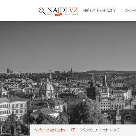
VEŘEJNÉ ZAKÁZKY
ZADAV
Veřejné zakázky
IT
Výpočetní technika 2