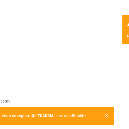
wa
s
sestav
clear
dmínek
se registrujte ZDARMA
nebo
se přihlašte
.