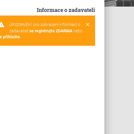
Informace o zadavateli
rning
clear
pro zobrazení informací o
UPOZORNĚNÍ:
zadavateli
se registrujte ZDARMA
nebo
e přihlašte
.