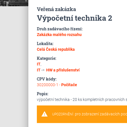
Veřená zakázka
Výpočetní technika 2
Druh zadávacího řízení:
Zakázka malého rozsahu
Lokalita:
Celá Česká republika
Kategorie:
IT
,
IT
->
HW a příslušenství
CPV kódy:
30200000-1 -
Počítače
Popis:
výpočetní technika - 20 ks kompletních pracovních 
warning
pro zobrazení zadávacích po
UPOZORNĚNÍ: