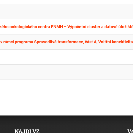
NAJDI VZ
V