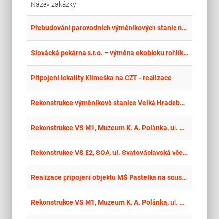
Název zakázky
place
Cel
Přebudování parovodních výměníkových stanic na horkovodní 2026
place
Cel
Slovácká pekárna s.r.o. – výměna ekobloku rohlíkové pece
place
Cel
Připojení lokality Klimeška na CZT - realizace
place
Cel
Rekonstrukce výměníkové stanice Velká Hradební 1343/15, Ústí nad Labem - 467
place
Hla
Rekonstrukce VS M1, Muzeum K. A. Polánka, ul. Husova včetně částí elektro, MaR a ŘS
place
Hla
Rekonstrukce VS E2, SOA, ul. Svatováclavská včetně částí elektro, MaR a ŘS
place
Cel
Realizace připojení objektu MŠ Pastelka na soustavu CZT
place
Hla
Rekonstrukce VS M1, Muzeum K. A. Polánka, ul. Husova včetně částí elektro, MaR a ŘS