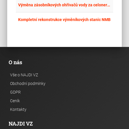
place
Cel
Výměna zásobníkových ohřívačů vody za celonerezové akumulační zásobníky pitné vody
place
Cel
Kompletní rekonstrukce výměníkových stanic NMB
O nás
Vše o NAJDI VZ
Obchodní podmínky
GDPR
Ceník
Kontakty
NAJDI VZ