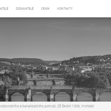
ATELÉ
DODAVATELÉ
CENÍK
KONTAKTY
dovodního a kanalizačního potrubí, ZŠ Školní 1336, Vrchlabí