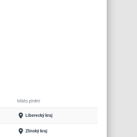
Místo plnění
place
Liberecký kraj
place
Zlínský kraj