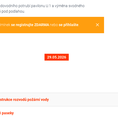
odovodního potrubí pavilonu U.1 a výměna svodného
i pod podlahou.
clear
dmínek
se registrujte ZDARMA
nebo
se přihlašte
.
29.05.2026
strukce rozvodů požární vody
é paseky