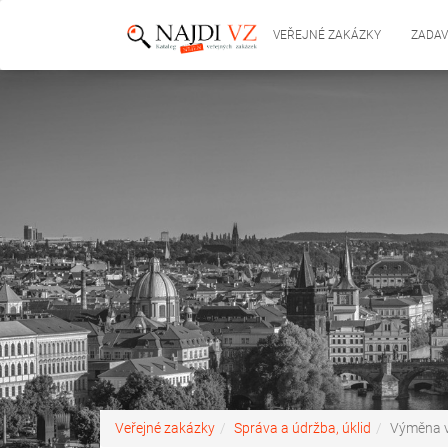
VEŘEJNÉ ZAKÁZKY
ZADAV
Veřejné zakázky
Správa a údržba, úklid
Výměna vo