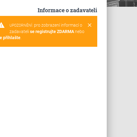
Informace o zadavateli
rning
clear
pro zobrazení informací o
UPOZORNĚNÍ:
zadavateli
se registrujte ZDARMA
nebo
e přihlašte
.