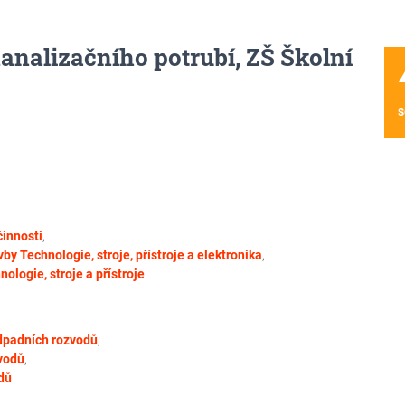
nalizačního potrubí, ZŠ Školní
wa
s
činnosti
,
vby
Technologie, stroje, přístroje a elektronika
,
nologie, stroje a přístroje
dpadních rozvodů
,
vodů
,
dů