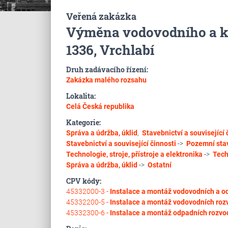
Veřená zakázka
Výměna vodovodního a ka
1336, Vrchlabí
Druh zadávacího řízení:
Zakázka malého rozsahu
Lokalita:
Celá Česká republika
Kategorie:
Správa a údržba, úklid
,
Stavebnictví a související 
Stavebnictví a související činnosti
->
Pozemní sta
Technologie, stroje, přístroje a elektronika
->
Tech
Správa a údržba, úklid
->
Ostatní
CPV kódy:
45332000-3 -
Instalace a montáž vodovodních a o
45332200-5 -
Instalace a montáž vodovodních roz
45332300-6 -
Instalace a montáž odpadních rozvo