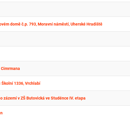
ytovém domě č.p. 793, Moravní náměstí, Uherské Hradiště
ry Cimrmana
Školní 1336, Vrchlabí
o zázemí v ZŠ Butovická ve Studénce IV. etapa
un