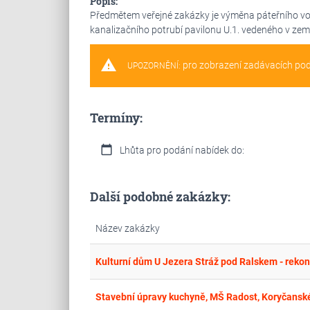
Popis:
Předmětem veřejné zakázky je výměna páteřního v
kanalizačního potrubí pavilonu U.1. vedeného v zem
warning
pro zobrazení zadávacích po
UPOZORNĚNÍ:
Termíny:
calendar_today
Lhůta pro podání nabídek do:
Další podobné zakázky:
Název zakázky
Kulturní dům U Jezera Stráž pod Ralskem - rekon
Stavební úpravy kuchyně, MŠ Radost, Koryčansk