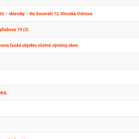
U – skleníky – Na Souvrati 12, Slezská Ostrava
yllabova 19 (2)
prava fasád objektu včetně výměny oken
MNUL