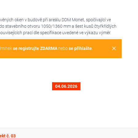
věných oken v budově při areálu DDM Monet, spočívající ve
 do stavebního otvoru 1050/1360 mm a šest kusů čtyřkřídlých
visejících prací dle specifikace uvedené ve výkazu výměr.
clear
dmínek
se registrujte ZDARMA
nebo
se přihlašte
.
04.06.2026
kt č. 03