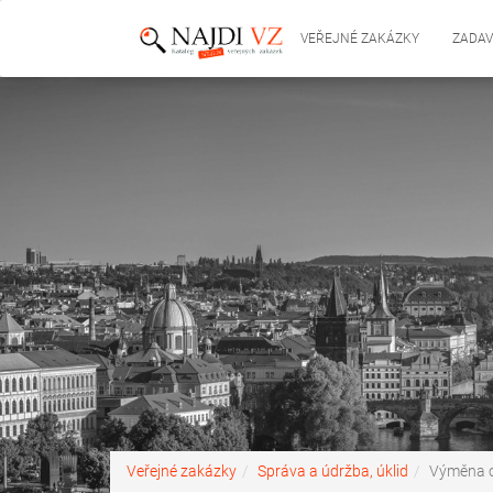
VEŘEJNÉ ZAKÁZKY
ZADAV
Veřejné zakázky
Správa a údržba, úklid
Výměna o