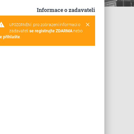
Informace o zadavateli
rning
clear
pro zobrazení informací o
UPOZORNĚNÍ:
zadavateli
se registrujte ZDARMA
nebo
e přihlašte
.