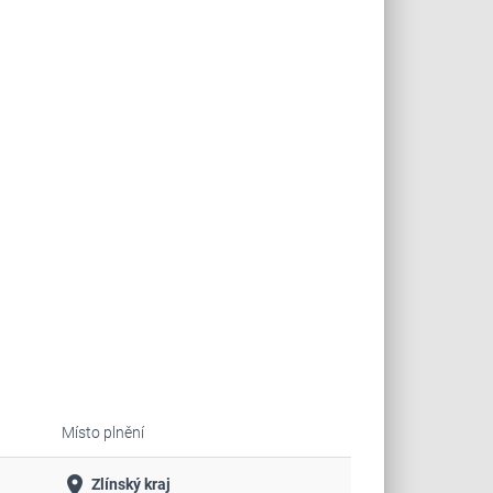
Místo plnění
place
Zlínský kraj