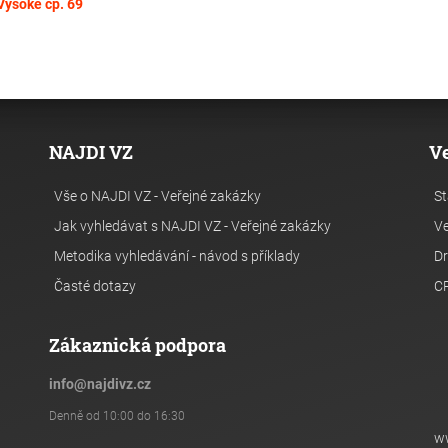
Vysoké čp. 69
NAJDI VZ
V
Vše o NAJDI VZ - Veřejné zakázky
St
Jak vyhledávat s NAJDI VZ - Veřejné zakázky
Ve
Metodika vyhledávání - návod s příklady
Dr
Časté dotazy
C
Zákaznická podpora
info
@
najdivz.cz
Denně od 10:00 do 16:30
w