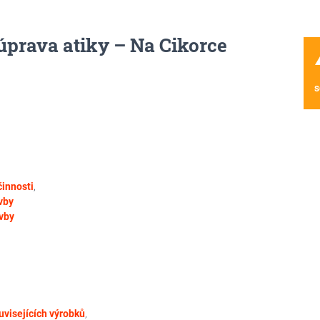
prava atiky – Na Cikorce
wa
s
činnosti
,
vby
vby
uvisejících výrobků
,