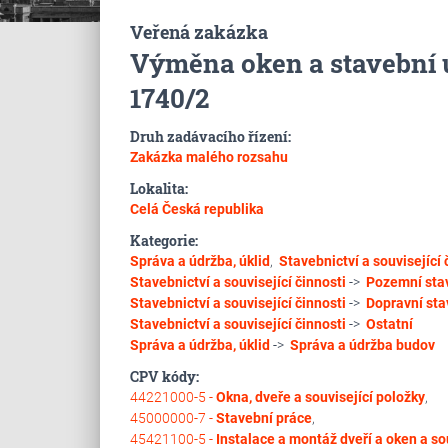
Veřená zakázka
Výměna oken a stavební ú
1740/2
Druh zadávacího řízení:
Zakázka malého rozsahu
Lokalita:
Celá Česká republika
Kategorie:
Správa a údržba, úklid
,
Stavebnictví a související 
Stavebnictví a související činnosti
->
Pozemní sta
Stavebnictví a související činnosti
->
Dopravní sta
Stavebnictví a související činnosti
->
Ostatní
Správa a údržba, úklid
->
Správa a údržba budov
CPV kódy:
44221000-5 -
Okna, dveře a související položky
,
45000000-7 -
Stavební práce
,
45421100-5 -
Instalace a montáž dveří a oken a so