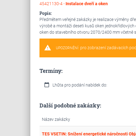
45421130-4 -
Instalace dveří a oken
Popis:
Předmětem veřejné zakázky je realizace výměny dře
výrobě a montáži deseti kusů oken jednokřídlových
oken do stavebního otvoru 2070/2400 mm včetně sou
warning
pro zobrazení zadávacích po
UPOZORNĚNÍ:
Termíny:
calendar_today
Lhůta pro podání nabídek do:
Další podobné zakázky:
Název zakázky
TES VSETIN: Snížení energetické náročnosti Obje