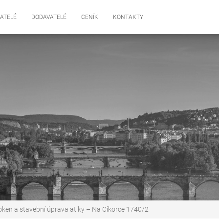
ATELÉ
DODAVATELÉ
CENÍK
KONTAKTY
ken a stavební úprava atiky – Na Cikorce 1740/2