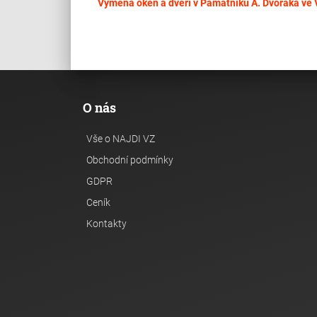
Výměna oken a dveří v Památníku A. Dvořáka ve 
O nás
Vše o NAJDI VZ
Obchodní podmínky
GDPR
Ceník
Kontakty