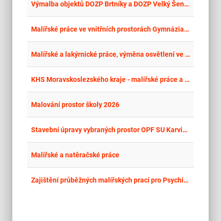
place
Cel
Výmalba objektů DOZP Brtníky a DOZP Velký Šenov
place
Cel
Malířské práce ve vnitřních prostorách Gymnázia Karla Sladkovského, Praha 3, Sladkovského náměstí 8
place
Cel
Malířské a lakýrnické práce, výměna osvětlení ve 3. NP hlavní budovy
place
Cel
KHS Moravskoslezského kraje - malířské práce a pokládka podlahových krytin v objektech KHS MSK - kopie
place
Cel
Malování prostor školy 2026
place
Cel
Stavební úpravy vybraných prostor OPF SU Karviná - Univerzitní nám. 1934/3, Karviná
place
Cel
Malířské a natěračské práce
place
Cel
Zajištění průběžných malířských prací pro Psychiatrickou nemocnici Horní Beřkovice v letech 2026–2030