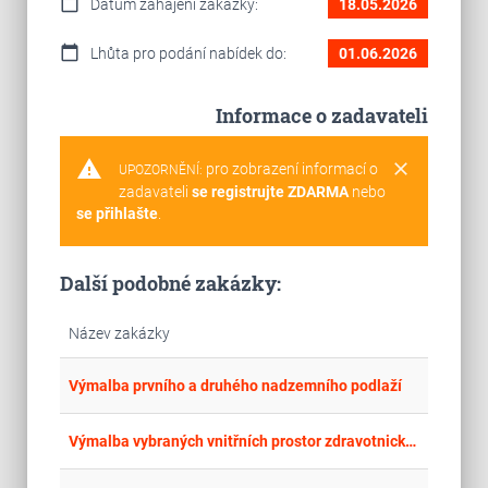
calendar_today
Datum zahájení zakázky:
18.05.2026
calendar_today
Lhůta pro podání nabídek do:
01.06.2026
Informace o zadavateli
warning
clear
pro zobrazení informací o
UPOZORNĚNÍ:
zadavateli
se registrujte ZDARMA
nebo
se přihlašte
.
Další podobné zakázky:
Název zakázky
place
Cel
Výmalba prvního a druhého nadzemního podlaží
place
Cel
Výmalba vybraných vnitřních prostor zdravotnického zařízení v roce 2026