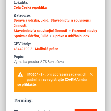
Lokalita:
Celá Česká republika
Kategorie:
Správa a údržba, úklid
,
Stavebnictví a související
činnosti
,
Stavebnictví a související činnosti
->
Pozemní stavby
Správa a údržba, úklid
->
Správa a údržba budov
CPV kódy:
45442100-8 -
Malířské práce
Popis:
Výmalba prostor 2.ZŠ Bezručova
warning
clear
pro zobrazení zadávacích
UPOZORNĚNÍ:
podmínek
se registrujte ZDARMA
nebo
se přihlašte
.
Termíny: