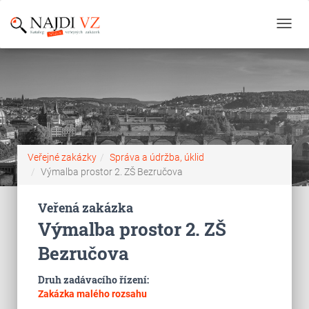
Toggl
navig
Veřejné zakázky
Správa a údržba, úklid
Výmalba prostor 2. ZŠ Bezručova
Veřená zakázka
Výmalba prostor 2. ZŠ
Bezručova
Druh zadávacího řízení:
Zakázka malého rozsahu