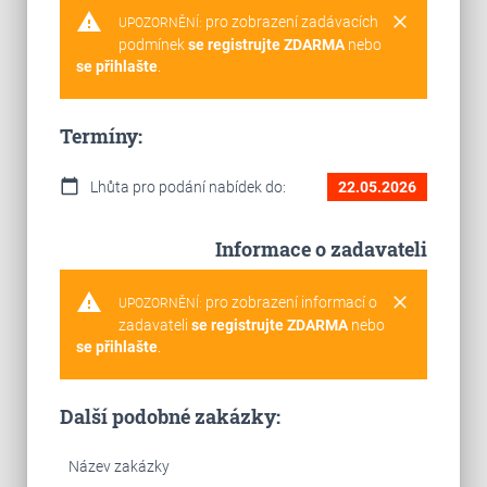
warning
clear
pro zobrazení zadávacích
UPOZORNĚNÍ:
podmínek
se registrujte ZDARMA
nebo
se přihlašte
.
Termíny:
calendar_today
Lhůta pro podání nabídek do:
22.05.2026
Informace o zadavateli
warning
clear
pro zobrazení informací o
UPOZORNĚNÍ:
zadavateli
se registrujte ZDARMA
nebo
se přihlašte
.
Další podobné zakázky:
Název zakázky