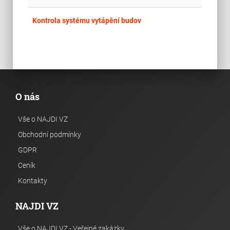
place
Cel
Kontrola systému vytápění budov
O nás
Vše o NAJDI VZ
Obchodní podmínky
GDPR
Ceník
Kontakty
NAJDI VZ
Vše o NAJDI VZ - Veřejné zakázky