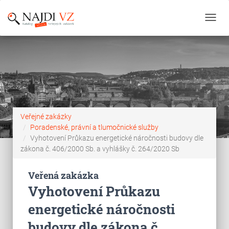
Toggl
navig
Veřejné zakázky
Poradenské, právní a tlumočnické služby
Vyhotovení Průkazu energetické náročnosti budovy dle
zákona č. 406/2000 Sb. a vyhlášky č. 264/2020 Sb
Veřená zakázka
Vyhotovení Průkazu
energetické náročnosti
budovy dle zákona č.