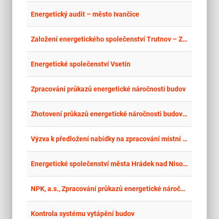
place
Cel
Energetický audit – město Ivančice
place
Cel
Založení energetického společenství Trutnov – Zajištění služeb koordinátora energetického společenství a služeb k založení energetického společenství Trutnov
place
Hla
Energetické společenství Vsetín
place
Cel
Zpracování průkazů energetické náročnosti budov
place
Cel
Zhotovení průkazů energetické náročnosti budov (PENB) na objektech Nemocnice Znojmo
place
Hla
Výzva k předložení nabídky na zpracování místní energetické koncepce města Roztoky
place
Hla
Energetické společenství města Hrádek nad Nisou - opakované zadání
place
Cel
NPK, a.s., Zpracování průkazů energetické náročnosti budov (PENB)
place
Cel
Kontrola systému vytápění budov