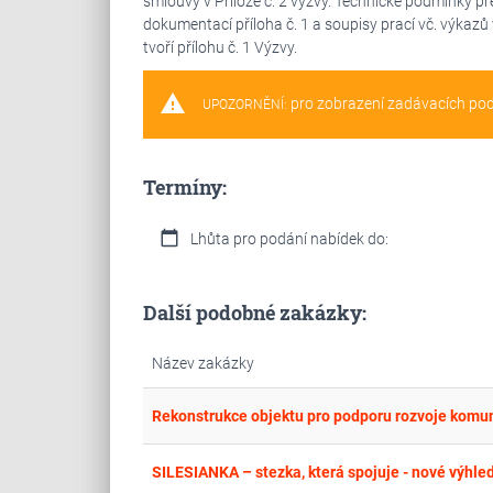
smlouvy v Příloze č. 2 výzvy. Technické podmínky 
dokumentací příloha č. 1 a soupisy prací vč. výkazů vý
tvoří přílohu č. 1 Výzvy.
warning
pro zobrazení zadávacích po
UPOZORNĚNÍ:
Termíny:
calendar_today
Lhůta pro podání nabídek do:
Další podobné zakázky:
Název zakázky
Rekonstrukce objektu pro podporu rozvoje komunit
SILESIANKA – stezka, která spojuje - nové výhledy