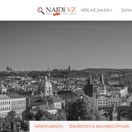
VEŘEJNÉ ZAKÁZKY
ZADAV
Veřejné zakázky
Stavebnictví a související činnosti