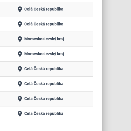
place
Celá Česká republika
place
Celá Česká republika
place
Moravskoslezský kraj
place
Moravskoslezský kraj
place
Celá Česká republika
place
Celá Česká republika
place
Celá Česká republika
place
Celá Česká republika