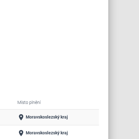
Místo plnění
place
Moravskoslezský kraj
place
Moravskoslezský kraj