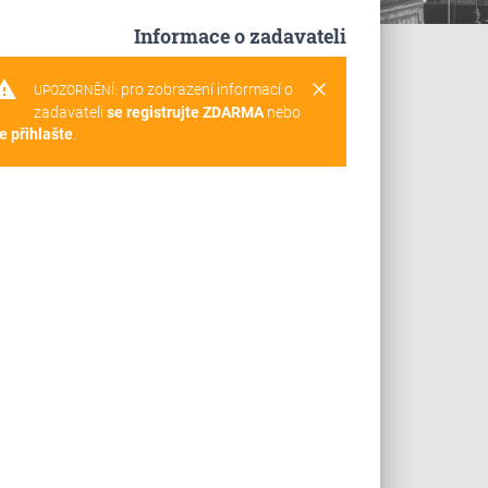
Informace o zadavateli
rning
clear
pro zobrazení informací o
UPOZORNĚNÍ:
zadavateli
se registrujte ZDARMA
nebo
e přihlašte
.