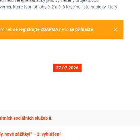
předmětu veřejné zakázky jsou vymezeny projektovou
měr, které tvoří přílohy č. 2 a č. 3 Krycího listu nabídky, který
clear
dmínek
se registrujte ZDARMA
nebo
se přihlašte
.
27.07.2026
ních sociálních služeb II.
, nové zážitky!“ – 2. vyhlášení