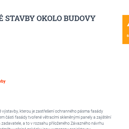
 STAVBY OKOLO BUDOVY
wa
s
vby
 výstavby, kterou je zastřešení ochranného pásma fasády
 části fasády tvořené větracími skleněnými panely a zajištění
dla zadavatele, a to v rozsahu přiloženého Závazného návrhu