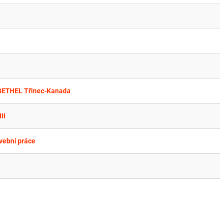
+ BETHEL Třinec-Kanada
II
vební práce