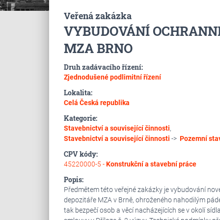
Veřená zakázka
VYBUDOVÁNÍ OCHRANNÉ
MZA BRNO
Druh zadávacího řízení:
Zjednodušené podlimitní řízení
Lokalita:
Celá Česká republika
Kategorie:
Stavebnictví a související činnosti
,
Stavebnictví a související činnosti
->
Pozemní sta
CPV kódy:
45220000-5 -
Konstrukční a stavební práce
Popis:
Předmětem této veřejné zakázky je vybudování nové
depozitáře MZA v Brně, ohroženého nahodilým pádem
tak bezpečí osob a věcí nacházejících se v okolí sí