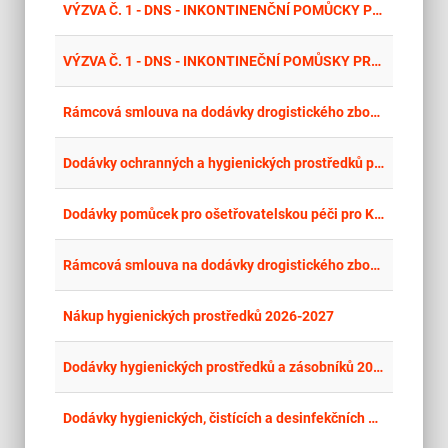
place
Cel
VÝZVA Č. 1 - DNS - INKONTINENČNÍ POMŮCKY PRO NPK - K2 - Plenkové kalhotky dětské
place
Cel
VÝZVA Č. 1 - DNS - INKONTINEČNÍ POMŮSKY PRO NPK - K1 - Plenkové kalhotky pro dospělé denní a noční
place
Cel
Rámcová smlouva na dodávky drogistického zboží a úklidových pomůcek (2026-2027)
place
Cel
Dodávky ochranných a hygienických prostředků pro Nemocnici Nymburk s.r.o.
place
Cel
Dodávky pomůcek pro ošetřovatelskou péči pro Karlovarskou krajskou nemocnici a.s.
place
Cel
Rámcová smlouva na dodávky drogistického zboží a úklidových pomůcek II. (2026-2027)
place
Cel
Nákup hygienických prostředků 2026-2027
place
Cel
Dodávky hygienických prostředků a zásobníků 2026
place
Cel
Dodávky hygienických, čistících a desinfekčních prostředků pro potřeby ÚP České Budějovice