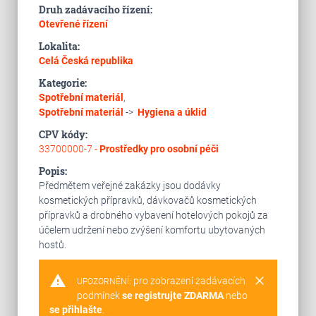
Druh zadávacího řízení:
Otevřené řízení
Lokalita:
Celá Česká republika
Kategorie:
Spotřební materiál
,
Spotřební materiál
->
Hygiena a úklid
CPV kódy:
33700000-7 -
Prostředky pro osobní péči
Popis:
Předmětem veřejné zakázky jsou dodávky
kosmetických přípravků, dávkovačů kosmetických
přípravků a drobného vybavení hotelových pokojů za
účelem udržení nebo zvýšení komfortu ubytovaných
hostů.
warning
clear
pro zobrazení zadávacích
UPOZORNĚNÍ:
podmínek
se registrujte ZDARMA
nebo
se přihlašte
.