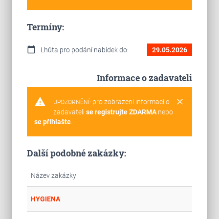
Termíny:
calendar_today
Lhůta pro podání nabídek do:
29.05.2026
Informace o zadavateli
warning
clear
pro zobrazení informací o
UPOZORNĚNÍ:
zadavateli
se registrujte ZDARMA
nebo
se přihlašte
.
Další podobné zakázky:
Název zakázky
place
Cel
HYGIENA