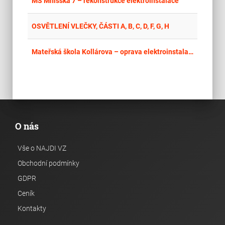
place
MŠ Mnišská 7 – rekonstrukce elektroinstalace
place
Hla
OSVĚTLENÍ VLEČKY, ČÁSTI A, B, C, D, F, G, H
place
Cel
Mateřská škola Kollárova – oprava elektroinstalace
O nás
Vše o NAJDI VZ
Obchodní podmínky
GDPR
Ceník
Kontakty