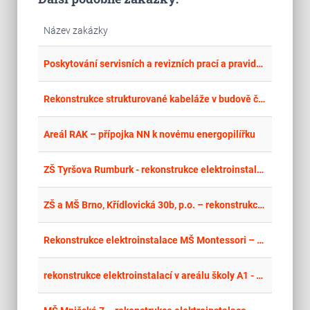
Název zakázky
place
Cel
Poskytování servisních a revizních prací a pravidelný servis a údržba na instalovaném systému CCTV v rámci MKDS Ústí nad Labem pro období 2026-2030
place
Cel
Rekonstrukce strukturované kabeláže v budově č. 1 MěÚ Otrokovice
place
Cel
Areál RAK – přípojka NN k novému energopilířku
place
Cel
ZŠ Tyršova Rumburk - rekonstrukce elektroinstalace
place
Cel
ZŠ a MŠ Brno, Křídlovická 30b, p.o. – rekonstrukce odborné učebny fyziky
place
Cel
Rekonstrukce elektroinstalace MŠ Montessori – stavební práce
place
Cel
rekonstrukce elektroinstalací v areálu školy A1 - dokončení
Cel