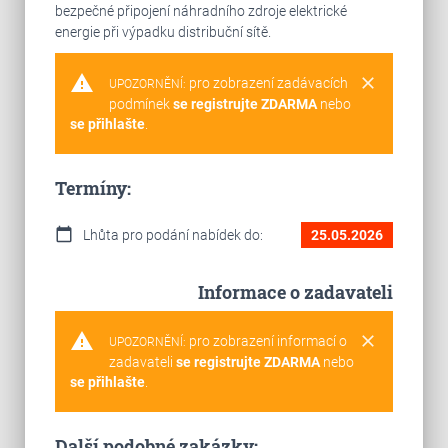
bezpečné připojení náhradního zdroje elektrické
energie při výpadku distribuční sítě.
warning
clear
pro zobrazení zadávacích
UPOZORNĚNÍ:
podmínek
se registrujte ZDARMA
nebo
se přihlašte
.
Termíny:
calendar_today
Lhůta pro podání nabídek do:
25.05.2026
Informace o zadavateli
warning
clear
pro zobrazení informací o
UPOZORNĚNÍ:
zadavateli
se registrujte ZDARMA
nebo
se přihlašte
.
Další podobné zakázky: