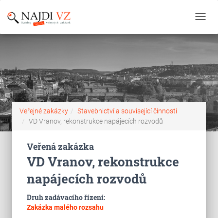
Toggl
navig
Veřejné zakázky
Stavebnictví a související činnosti
VD Vranov, rekonstrukce napájecích rozvodů
Veřená zakázka
VD Vranov, rekonstrukce
napájecích rozvodů
Druh zadávacího řízení:
Zakázka malého rozsahu