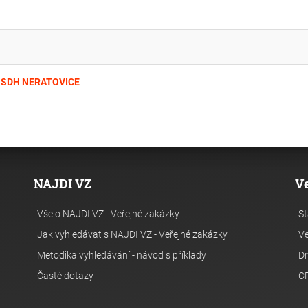
JSDH NERATOVICE
NAJDI VZ
V
Vše o NAJDI VZ - Veřejné zakázky
St
Jak vyhledávat s NAJDI VZ - Veřejné zakázky
Ve
Metodika vyhledávání - návod s příklady
Dr
Časté dotazy
C