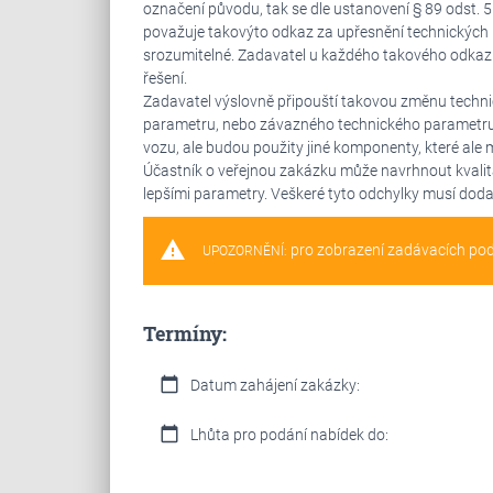
označení původu, tak se dle ustanovení § 89 odst. 
považuje takovýto odkaz za upřesnění technických p
srozumitelné. Zadavatel u každého takového odkazu
řešení.
Zadavatel výslovně připouští takovou změnu techn
parametru, nebo závazného technického parametru 
vozu, ale budou použity jiné komponenty, které ale 
Účastník o veřejnou zakázku může navrhnout kvalita
lepšími parametry. Veškeré tyto odchylky musí doda
warning
pro zobrazení zadávacích po
UPOZORNĚNÍ:
Termíny:
calendar_today
Datum zahájení zakázky:
calendar_today
Lhůta pro podání nabídek do: