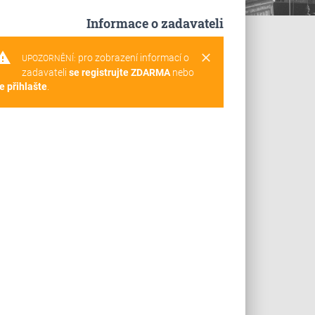
Informace o zadavateli
rning
clear
pro zobrazení informací o
UPOZORNĚNÍ:
zadavateli
se registrujte ZDARMA
nebo
e přihlašte
.