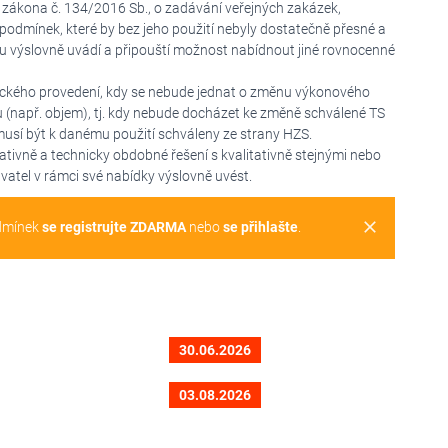
5 zákona č. 134/2016 Sb., o zadávání veřejných zakázek,
odmínek, které by bez jeho použití nebyly dostatečně přesné a
 výslovně uvádí a připouští možnost nabídnout jiné rovnocenné
ického provedení, kdy se nebude jednat o změnu výkonového
(např. objem), tj. kdy nebude docházet ke změně schválené TS
musí být k danému použití schváleny ze strany HZS.
tivně a technicky obdobné řešení s kvalitativně stejnými nebo
vatel v rámci své nabídky výslovně uvést.
clear
dmínek
se registrujte ZDARMA
nebo
se přihlašte
.
30.06.2026
03.08.2026