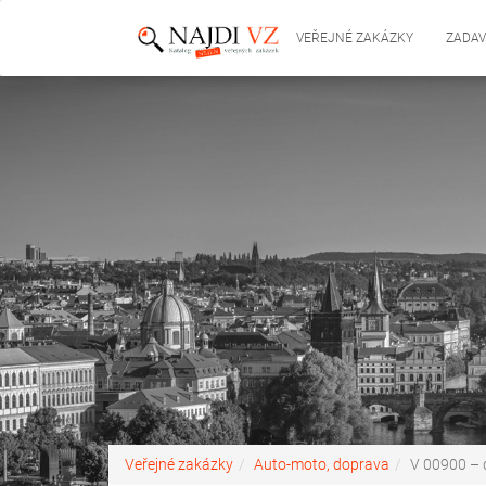
VEŘEJNÉ ZAKÁZKY
ZADAV
Veřejné zakázky
Auto-moto, doprava
V 00900 – 