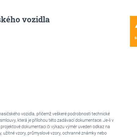
ského vozidla
wa
s
hasičského vozidla, přičemž veškeré podrobnosti technické
 smlouvy, která je přílohou této zadávací dokumentace. Je-li v
, projektové dokumentaci či výkazu výměr uveden odkaz na
y, užitné vzory, průmyslové vzory, ochranné známky nebo