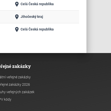
place
Celá Česká republika
place
Jihočeský kraj
place
Celá Česká republika
eřejné zakázky
átní veřejné zakázky
řejné zakázky 2026
uhy veřejných zakázek
PV kódy