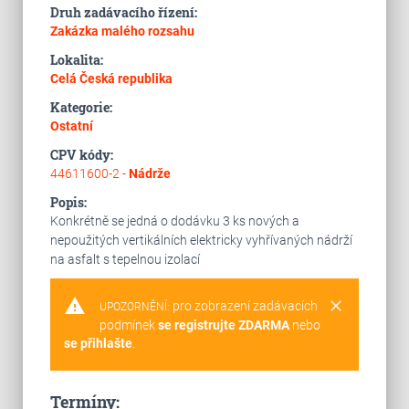
Druh zadávacího řízení:
Zakázka malého rozsahu
Lokalita:
Celá Česká republika
Kategorie:
Ostatní
CPV kódy:
44611600-2 -
Nádrže
Popis:
Konkrétně se jedná o dodávku 3 ks nových a
nepoužitých vertikálních elektricky vyhřívaných nádrží
na asfalt s tepelnou izolací
warning
clear
pro zobrazení zadávacích
UPOZORNĚNÍ:
podmínek
se registrujte ZDARMA
nebo
se přihlašte
.
Termíny: