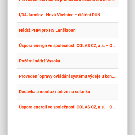
place
Cel
I/34 Jarošov - Nová Včelnice – čištění DUN
place
Cel
Nádrž PHM pro HS Lanškroun
place
Cel
Úspora energií ve společnosti COLAS CZ, a.s. – Obalovna Tasovice
place
Cel
Požární nádrž Vysoká
place
Cel
Provedení opravy ovládání systému výdeje u kontejneru PHM-CN10KN-3
place
Cel
Dodávka a montáž nádrže na solanku
place
Cel
Úspora energií ve společnosti COLAS CZ, a.s. – Obalovna Tasovice – II