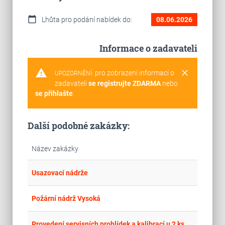
calendar_today
Lhůta pro podání nabídek do:
08.06.2026
Informace o zadavateli
warning
clear
pro zobrazení informací o
UPOZORNĚNÍ:
zadavateli
se registrujte ZDARMA
nebo
se přihlašte
.
Další podobné zakázky:
Název zakázky
place
Cel
Usazovací nádrže
place
Cel
Požární nádrž Vysoká
place
Cel
Provedení servisních prohlídek a kalibrací u 2 ks kontejnerů na PHM- CN 10KN-3 a CN 10KN-2