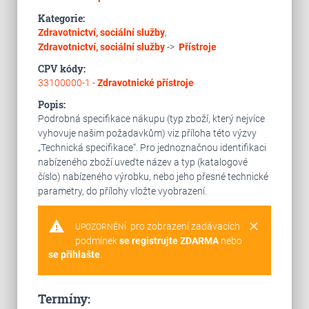
Kategorie:
Zdravotnictví, sociální služby
,
Zdravotnictví, sociální služby
->
Přístroje
CPV kódy:
33100000-1 -
Zdravotnické přístroje
Popis:
Podrobná specifikace nákupu (typ zboží, který nejvíce
vyhovuje našim požadavkům) viz příloha této výzvy
„Technická specifikace“. Pro jednoznačnou identifikaci
nabízeného zboží uveďte název a typ (katalogové
číslo) nabízeného výrobku, nebo jeho přesné technické
parametry, do přílohy vložte vyobrazení.
warning
clear
pro zobrazení zadávacích
UPOZORNĚNÍ:
podmínek
se registrujte ZDARMA
nebo
se přihlašte
.
Termíny: