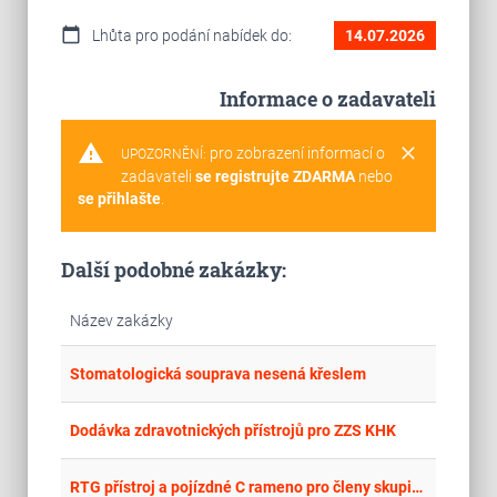
calendar_today
Lhůta pro podání nabídek do:
14.07.2026
Informace o zadavateli
warning
clear
pro zobrazení informací o
UPOZORNĚNÍ:
zadavateli
se registrujte ZDARMA
nebo
se přihlašte
.
Další podobné zakázky:
Název zakázky
place
Cel
Stomatologická souprava nesená křeslem
place
Cel
Dodávka zdravotnických přístrojů pro ZZS KHK
place
Cel
RTG přístroj a pojízdné C rameno pro členy skupiny AGEL