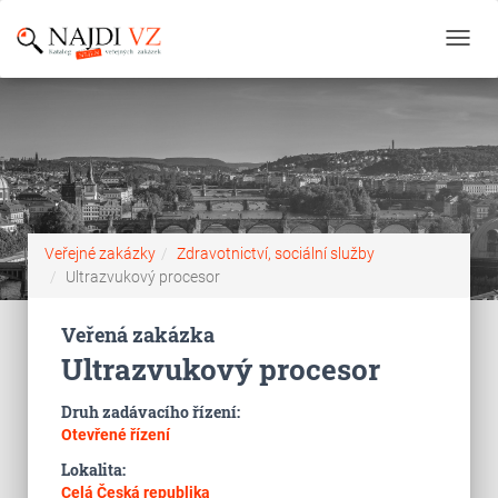
Toggl
navig
Veřejné zakázky
Zdravotnictví, sociální služby
Ultrazvukový procesor
Veřená zakázka
Ultrazvukový procesor
Druh zadávacího řízení:
Otevřené řízení
Lokalita:
Celá Česká republika