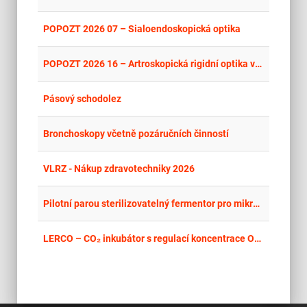
place
Cel
POPOZT 2026 07 – Sialoendoskopická optika
place
Cel
POPOZT 2026 16 – Artroskopická rigidní optika včetně dvou zavaděčů
place
Cel
Pásový schodolez
place
Cel
Bronchoskopy včetně pozáručních činností
place
Cel
VLRZ - Nákup zdravotechniky 2026
place
Cel
Pilotní parou sterilizovatelný fermentor pro mikrobiální kultivace včetně řídicího systému, senzorů, datové integrace a příslušenství
place
Cel
LERCO – CO₂ inkubátor s regulací koncentrace O₂ a aktivní regulací vlhkosti