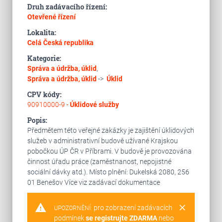
Druh zadávacího řízení:
Otevřené řízení
Lokalita:
Celá Česká republika
Kategorie:
Správa a údržba, úklid
,
Správa a údržba, úklid
->
Úklid
CPV kódy:
90910000-9 -
Úklidové služby
Popis:
Předmětem této veřejné zakázky je zajištění úklidových
služeb v administrativní budově užívané Krajskou
pobočkou ÚP ČR v Příbrami. V budově je provozována
činnost úřadu práce (zaměstnanost, nepojistné
sociální dávky atd.). Místo plnění: Dukelská 2080, 256
01 Benešov Více viz zadávací dokumentace
warning
clear
pro zobrazení zadávacích
UPOZORNĚNÍ:
podmínek
se registrujte ZDARMA
nebo