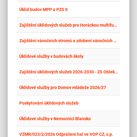
place
Cel
Úklid budov MPP a PZS II
place
Cel
Zajištění úklidových služeb pro Horáckou multifukční arénu, s.r.o.
place
Cel
Zajištění vánočních stromů a zdobení vánočních stromů sezona 2026 až 2028
place
Cel
Úklidové služby v budovách školy
place
Cel
Zajištění úklidových služeb 2026-2030 - ZS Oblekovice
place
Cel
Úklidové služby pro Domov mládeže 2026/27
place
Hla
Poskytování úklidových služeb
place
Cel
Úklidové služby v Nemocnici Blansko
place
Cel
VZMR/023/2/2026 Odprášení hal ve VOP CZ, s.p.