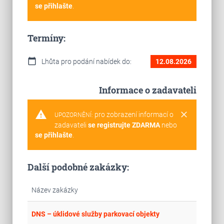
se přihlašte
.
Termíny:
calendar_today
Lhůta pro podání nabídek do:
12.08.2026
Informace o zadavateli
warning
clear
pro zobrazení informací o
UPOZORNĚNÍ:
zadavateli
se registrujte ZDARMA
nebo
se přihlašte
.
Další podobné zakázky:
Název zakázky
place
Cel
DNS – úklidové služby parkovací objekty