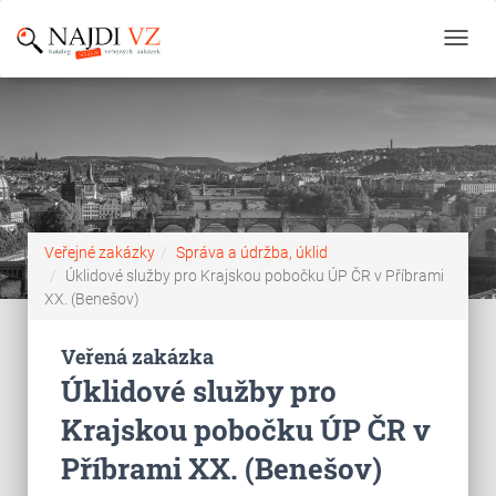
Toggl
navig
Veřejné zakázky
Správa a údržba, úklid
Úklidové služby pro Krajskou pobočku ÚP ČR v Příbrami
XX. (Benešov)
Veřená zakázka
Úklidové služby pro
Krajskou pobočku ÚP ČR v
Příbrami XX. (Benešov)