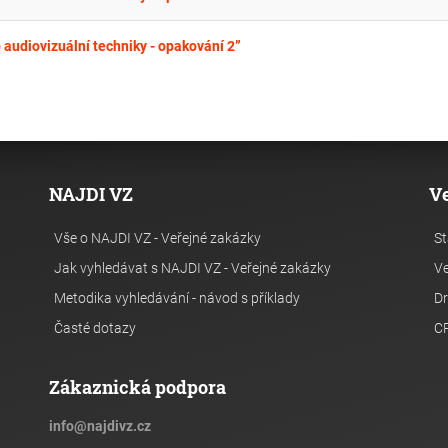
 audiovizuální techniky - opakování 2”
NAJDI VZ
V
Vše o NAJDI VZ - Veřejné zakázky
St
Jak vyhledávat s NAJDI VZ - Veřejné zakázky
Ve
Metodika vyhledávání - návod s příklady
Dr
Časté dotazy
C
Zákaznická podpora
info
@
najdivz.cz