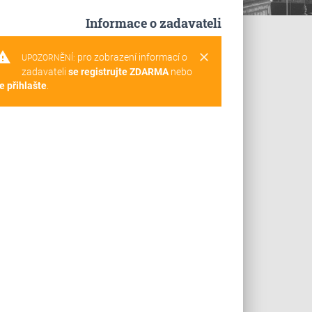
Informace o zadavateli
rning
clear
pro zobrazení informací o
UPOZORNĚNÍ:
zadavateli
se registrujte ZDARMA
nebo
e přihlašte
.