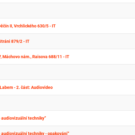
ín II, Vrchlického 630/5 - IT
ráni 879/2 - IT
 Máchovo nám., Raisova 688/11 - IT
Labem - 2. část: Audiovideo
p audiovizuální techniky”
p audiovizuální techniky - opakování”