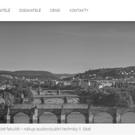
ATELÉ
DODAVATELÉ
CENÍK
KONTAKTY
cké fakultě – nákup audiovizuální techniky II. část