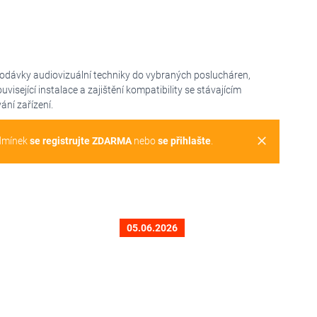
odávky audiovizuální techniky do vybraných poslucháren,
sející instalace a zajištění kompatibility se stávajícím
ní zařízení.
clear
dmínek
se registrujte ZDARMA
nebo
se přihlašte
.
05.06.2026