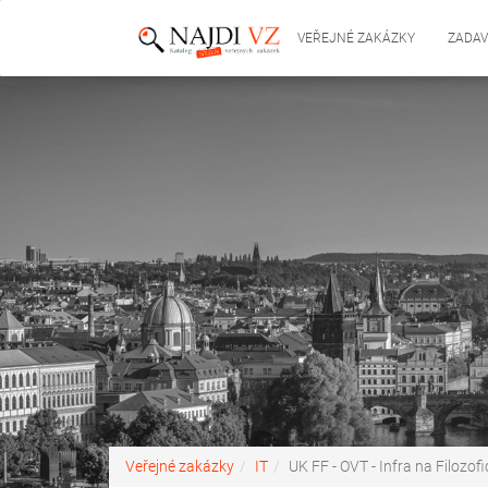
VEŘEJNÉ ZAKÁZKY
ZADAV
Veřejné zakázky
IT
UK FF - OVT - Infra na Filozofi