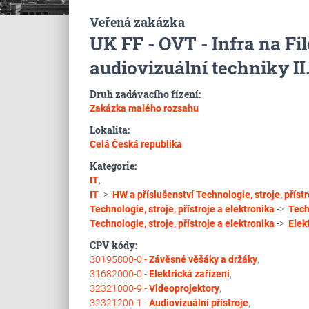
Veřená zakázka
UK FF - OVT - Infra na Fi
audiovizuální techniky II.
Druh zadávacího řízení:
Zakázka malého rozsahu
Lokalita:
Celá Česká republika
Kategorie:
IT
,
IT
->
HW a příslušenství
Technologie, stroje, přístr
Technologie, stroje, přístroje a elektronika
->
Tech
Technologie, stroje, přístroje a elektronika
->
Elek
CPV kódy:
30195800-0 -
Závěsné věšáky a držáky
,
31682000-0 -
Elektrická zařízení
,
32321000-9 -
Videoprojektory
,
32321200-1 -
Audiovizuální přístroje
,