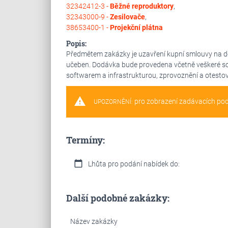
32342412-3 -
Běžné reproduktory
,
32343000-9 -
Zesilovače
,
38653400-1 -
Projekční plátna
Popis:
Předmětem zakázky je uzavření kupní smlouvy na d
učeben. Dodávka bude provedena včetně veškeré souvi
softwarem a infrastrukturou, zprovoznění a otestová
warning
pro zobrazení zadávacích po
UPOZORNĚNÍ:
Termíny:
calendar_today
Lhůta pro podání nabídek do:
Další podobné zakázky:
Název zakázky