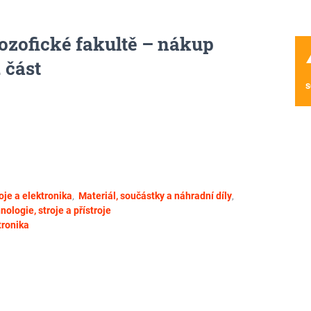
lozofické fakultě – nákup
wa
 část
s
oje a elektronika
,
Materiál, součástky a náhradní díly
,
nologie, stroje a přístroje
tronika