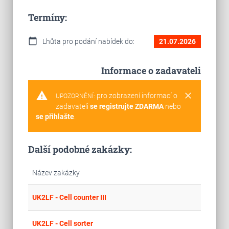
Termíny:
calendar_today
Lhůta pro podání nabídek do:
21.07.2026
Informace o zadavateli
warning
clear
pro zobrazení informací o
UPOZORNĚNÍ:
zadavateli
se registrujte ZDARMA
nebo
se přihlašte
.
Další podobné zakázky:
Název zakázky
place
Cel
UK2LF - Cell counter III
place
Cel
UK2LF - Cell sorter