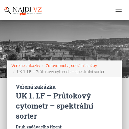
Toggl
navig
Veřejné zakázky
Zdravotnictví, sociální služby
UK 1. LF – Průtokový cytometr – spektrální sorter
Veřená zakázka
UK 1. LF – Průtokový
cytometr – spektrální
sorter
Druh zadávacího řízení: