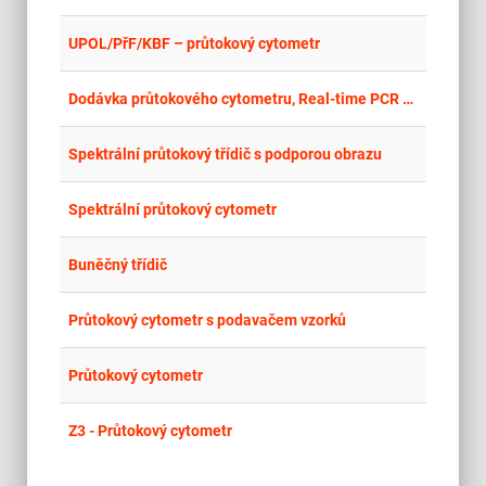
place
Cel
UPOL/PřF/KBF – průtokový cytometr
place
Cel
Dodávka průtokového cytometru, Real-time PCR systému a droplet digital PCR systému a PCR (thermo) cycleru pro LERCO
place
Cel
Spektrální průtokový třídič s podporou obrazu
place
Cel
Spektrální průtokový cytometr
place
Cel
Buněčný třídič
place
Cel
Průtokový cytometr s podavačem vzorků
place
Cel
Průtokový cytometr
place
Cel
Z3 - Průtokový cytometr