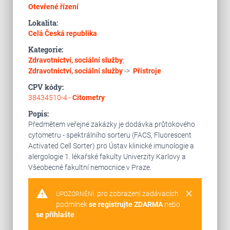
Otevřené řízení
Lokalita:
Celá Česká republika
Kategorie:
Zdravotnictví, sociální služby
,
Zdravotnictví, sociální služby
->
Přístroje
CPV kódy:
38434510-4 -
Citometry
Popis:
Předmětem veřejné zakázky je dodávka průtokového
cytometru - spektrálního sorteru (FACS, Fluorescent
Activated Cell Sorter) pro Ústav klinické imunologie a
alergologie 1. lékařské fakulty Univerzity Karlovy a
Všeobecné fakultní nemocnice v Praze.
warning
clear
pro zobrazení zadávacích
UPOZORNĚNÍ:
podmínek
se registrujte ZDARMA
nebo
se přihlašte
.