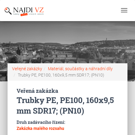
Toggl
navig
Veřejné zakázky
Materiál, součástky a náhradní díly
Trubky PE, PE100, 160x9,5 mm SDR17; (PN10)
Veřená zakázka
Trubky PE, PE100, 160x9,5
mm SDR17; (PN10)
Druh zadávacího řízení:
Zakázka malého rozsahu