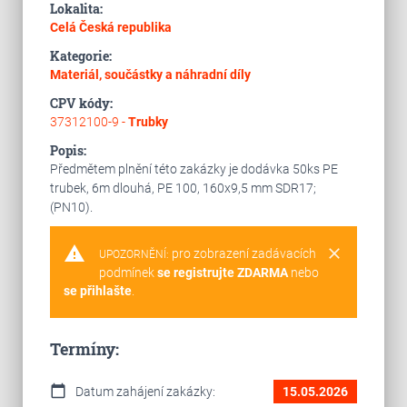
Lokalita:
Celá Česká republika
Kategorie:
Materiál, součástky a náhradní díly
CPV kódy:
37312100-9 -
Trubky
Popis:
Předmětem plnění této zakázky je dodávka 50ks PE
trubek, 6m dlouhá, PE 100, 160x9,5 mm SDR17;
(PN10).
warning
clear
pro zobrazení zadávacích
UPOZORNĚNÍ:
podmínek
se registrujte ZDARMA
nebo
se přihlašte
.
Termíny:
calendar_today
Datum zahájení zakázky:
15.05.2026