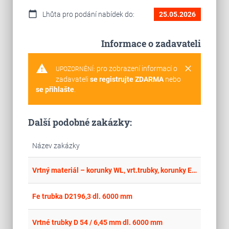
calendar_today
Lhůta pro podání nabídek do:
25.05.2026
Informace o zadavateli
warning
clear
pro zobrazení informací o
UPOZORNĚNÍ:
zadavateli
se registrujte ZDARMA
nebo
se přihlašte
.
Další podobné zakázky:
Název zakázky
place
Cel
Vrtný materiál – korunky WL, vrt.trubky, korunky EDS
place
Cel
Fe trubka D2196,3 dl. 6000 mm
place
Cel
Vrtné trubky D 54 / 6,45 mm dl. 6000 mm