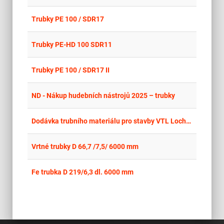
place
Cel
Trubky PE 100 / SDR17
place
Cel
Trubky PE-HD 100 SDR11
place
Cel
Trubky PE 100 / SDR17 II
place
Cel
ND - Nákup hudebních nástrojů 2025 – trubky
place
Cel
Dodávka trubního materiálu pro stavby VTL Lochotínská DN500, VTL Lipská DN300
place
Cel
Vrtné trubky D 66,7 /7,5/ 6000 mm
place
Cel
Fe trubka D 219/6,3 dl. 6000 mm