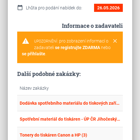
calendar_today
Lhůta pro podání nabídek do:
26.05.2026
Informace o zadavateli
warning
clear
pro zobrazení informací o
UPOZORNĚNÍ:
zadavateli
se registrujte ZDARMA
nebo
se přihlašte
.
Další podobné zakázky:
Název zakázky
place
Cel
Dodávka spotřebního materiálu do tiskových zařízení pro Krajskou pobočku ÚP ČR v Plzni
place
Cel
Spotřební materiál do tiskáren - ÚP ČR Jihočeský kraj
place
Cel
Tonery do tiskáren Canon a HP (3)