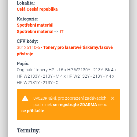
Lokalita:
Celá Česká republika
Kategorie:
Spotřební materiál
,
Spotřební materiál
->
IT
CPV kódy:
30125110-5 -
Tonery pro laserové tiskárny/faxové
přístroje
Popis:
Originální tonery HP LJ 6 x HP W2130Y - 213Y- Bk 4 x
HP W2133Y - 213Y - M 4 x HP W2132Y - 213Y - Y 4 x
HP W2131Y - 213Y - C
warning
clear
pro zobrazení zadávacích
UPOZORNĚNÍ:
podmínek
se registrujte ZDARMA
nebo
se přihlašte
.
Termíny: