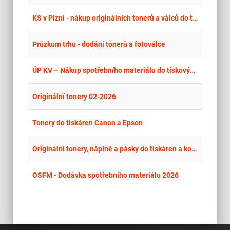
place
Cel
KS v Plzni - nákup originálních tonerů a válců do tiskáren
place
Cel
Průzkum trhu - dodání tonerů a fotoválce
place
Cel
ÚP KV – Nákup spotřebního materiálu do tiskových zařízení 1/2026
place
Cel
Originální tonery 02-2026
place
Cel
Tonery do tiskáren Canon a Epson
place
Cel
Originální tonery, náplně a pásky do tiskáren a kopírovacích strojů
place
Cel
OSFM - Dodávka spotřebního materiálu 2026