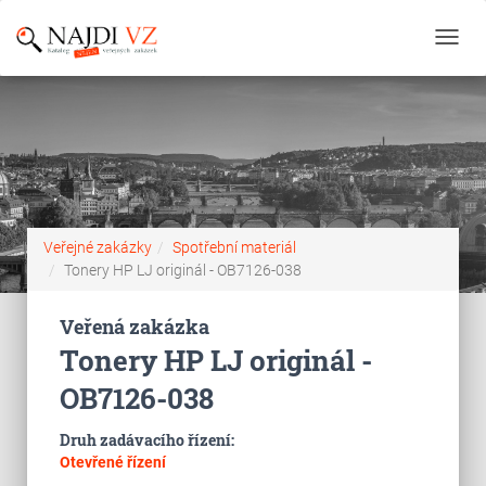
Toggl
navig
Veřejné zakázky
Spotřební materiál
Tonery HP LJ originál - OB7126-038
Veřená zakázka
Tonery HP LJ originál -
OB7126-038
Druh zadávacího řízení:
Otevřené řízení