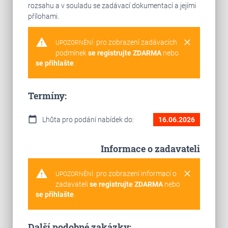
rozsahu a v souladu se zadávací dokumentací a jejími
přílohami.
warning
clear
pro zobrazení zadávacích
UPOZORNĚNÍ:
podmínek
se registrujte ZDARMA
nebo
se přihlašte
.
Termíny:
calendar_today
Lhůta pro podání nabídek do:
16.06.2026
Informace o zadavateli
warning
clear
pro zobrazení informací o
UPOZORNĚNÍ:
zadavateli
se registrujte ZDARMA
nebo
se přihlašte
.
Další podobné zakázky: