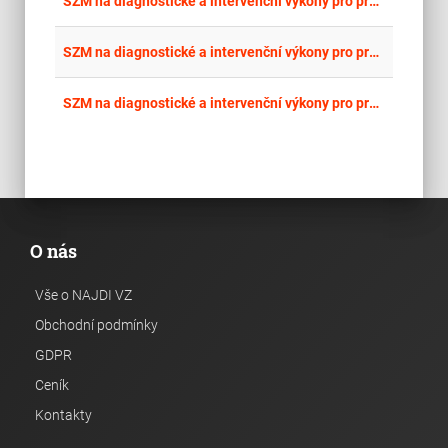
place
SZM na diagnostické a intervenční výkony pro pracoviště interveční radiologie - část 8: Balónkový katétr 8
place
Cel
SZM na diagnostické a intervenční výkony pro pracoviště interveční radiologie - část 7: Balónkový katétr 7
place
Cel
SZM na diagnostické a intervenční výkony pro pracoviště interveční radiologie - část 6: Balónkový katétr 6
O nás
Vše o NAJDI VZ
Obchodní podmínky
GDPR
Ceník
Kontakty