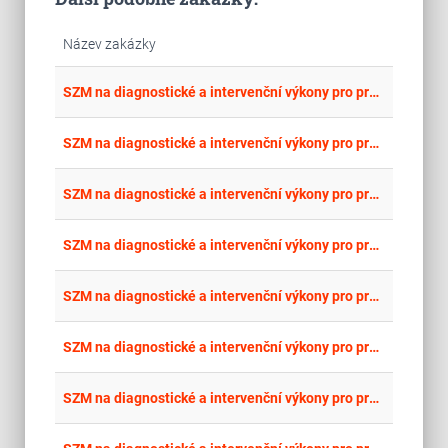
Název zakázky
place
Cel
SZM na diagnostické a intervenční výkony pro pracoviště interveční radiologie - část 15: Periferní stent 4
place
Cel
SZM na diagnostické a intervenční výkony pro pracoviště interveční radiologie - část 14: Periferní stent 3
place
Cel
SZM na diagnostické a intervenční výkony pro pracoviště interveční radiologie - část 13: Periferní stent 2
place
Cel
SZM na diagnostické a intervenční výkony pro pracoviště interveční radiologie - část 12: Periferní stent 1
place
Cel
SZM na diagnostické a intervenční výkony pro pracoviště interveční radiologie - část 11: Balónkový katétr 11
place
Cel
SZM na diagnostické a intervenční výkony pro pracoviště interveční radiologie - část 10: Balónkový katétr 10
place
Cel
SZM na diagnostické a intervenční výkony pro pracoviště interveční radiologie - část 9: Balónkový katétr 9
Cel