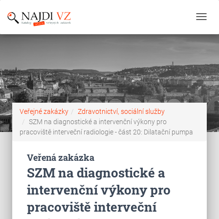
Toggl
navig
Veřejné zakázky
Zdravotnictví, sociální služby
SZM na diagnostické a intervenční výkony pro
pracoviště interveční radiologie - část 20: Dilatační pumpa
Veřená zakázka
SZM na diagnostické a
intervenční výkony pro
pracoviště interveční