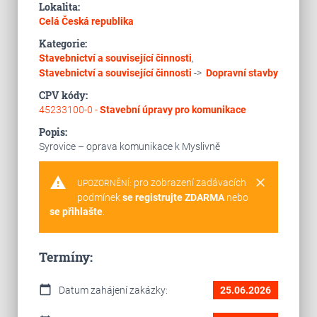
Lokalita:
Celá Česká republika
Kategorie:
Stavebnictví a související činnosti
,
Stavebnictví a související činnosti
->
Dopravní stavby
CPV kódy:
45233100-0 -
Stavební úpravy pro komunikace
Popis:
Syrovice – oprava komunikace k Myslivně
warning
clear
pro zobrazení zadávacích
UPOZORNĚNÍ:
podmínek
se registrujte ZDARMA
nebo
se přihlašte
.
Termíny:
calendar_today
Datum zahájení zakázky:
25.06.2026