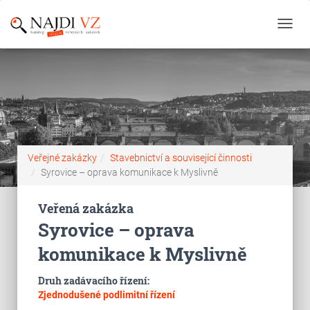
Toggl
navig
Veřejné zakázky
Stavebnictví a související činnosti
Syrovice – oprava komunikace k Myslivně
Veřená zakázka
Syrovice – oprava
komunikace k Myslivně
Druh zadávacího řízení:
Zjednodušené podlimitní řízení