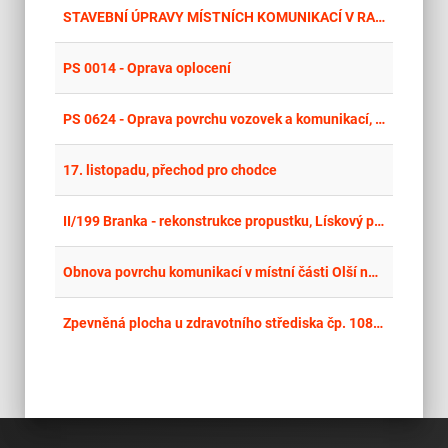
place
Mor
STAVEBNÍ ÚPRAVY MÍSTNÍCH KOMUNIKACÍ V RAŠKOVICÍCH
place
Cel
PS 0014 - Oprava oplocení
place
Cel
PS 0624 - Oprava povrchu vozovek a komunikací, kasárna Dědice, posádka Vyškov
place
Cel
17. listopadu, přechod pro chodce
place
Cel
II/199 Branka - rekonstrukce propustku, Lískový potok
place
Cel
Obnova povrchu komunikací v místní části Olší nad Oslavou
place
Mor
Zpevněná plocha u zdravotního střediska čp. 1089 Návsí