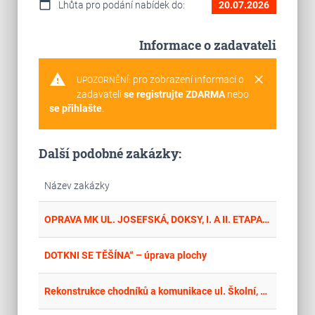
calendar_today
Lhůta pro podání nabídek do:
20.07.2026
Informace o zadavateli
warning
clear
pro zobrazení informací o
UPOZORNĚNÍ:
zadavateli
se registrujte ZDARMA
nebo
se přihlašte
.
Další podobné zakázky:
Název zakázky
place
Cel
OPRAVA MK UL. JOSEFSKÁ, DOKSY, I. A II. ETAPA - PODKLADNÍ VRSTVY + KOMUNIKACE
place
Cel
DOTKNI SE TĚŠÍNA“ – úprava plochy
place
Zlí
Rekonstrukce chodníků a komunikace ul. Školní, Rožnov pod Radhoštěm - opakované vyhlášení