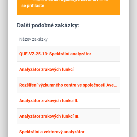
se přihlašte
.
Další podobné zakázky:
Název zakázky
place
Cel
QUE-VZ-25-13: Spektrální analyzátor
place
Cel
Analyzátor zrakových funkcí
place
Cel
Rozšíření výzkumného centra ve společnosti Aveo Engineering Group, s.r.o.
place
Cel
Analyzátor zrakových funkcí II.
place
Cel
Analyzátor zrakových funkcí III.
place
Cel
Spektrální a vektorový analyzátor