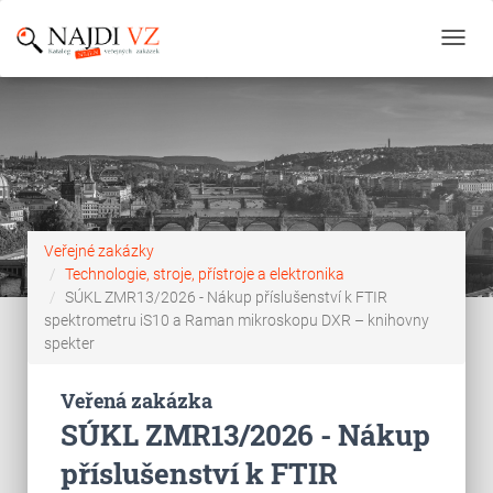
Toggl
navig
Veřejné zakázky
Technologie, stroje, přístroje a elektronika
SÚKL ZMR13/2026 - Nákup příslušenství k FTIR
spektrometru iS10 a Raman mikroskopu DXR – knihovny
spekter
Veřená zakázka
SÚKL ZMR13/2026 - Nákup
příslušenství k FTIR