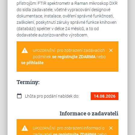
přístrojům: FTIR spektrometr a Raman mikroskop DXR
do sídla zadavatele, včetně vypracování designové
dokumentace, instalace, ověření správné funkčnosti,
zaškolení, poskytnutí záruky správné funkce knihoven
(databází) spekter v délce 24 měsíců, a to od
dodavatele autorizovaného výrobcem.
warning
clear
pro zobrazení zadávacích
UPOZORNĚNÍ:
podmínek
se registrujte ZDARMA
nebo
se přihlašte
.
Termíny:
calendar_today
Lhůta pro podání nabídek do:
14.08.2026
Informace o zadavateli
warning
clear
pro zobrazení informací o
UPOZORNĚNÍ:
zadavateli
se registrujte ZDARMA
nebo