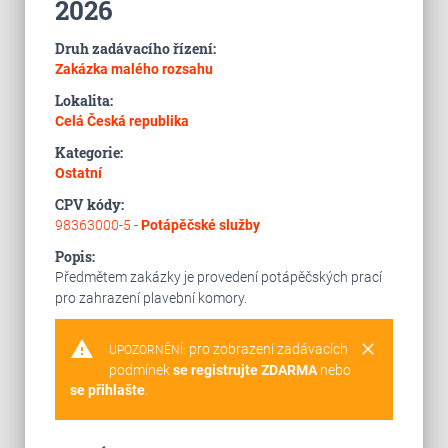
2026
Druh zadávacího řízení:
Zakázka malého rozsahu
Lokalita:
Celá Česká republika
Kategorie:
Ostatní
CPV kódy:
98363000-5 -
Potápěčské služby
Popis:
Předmětem zakázky je provedení potápěčských prací
pro zahrazení plavební komory.
warning
clear
pro zobrazení zadávacích
UPOZORNĚNÍ:
podmínek
se registrujte ZDARMA
nebo
se přihlašte
.