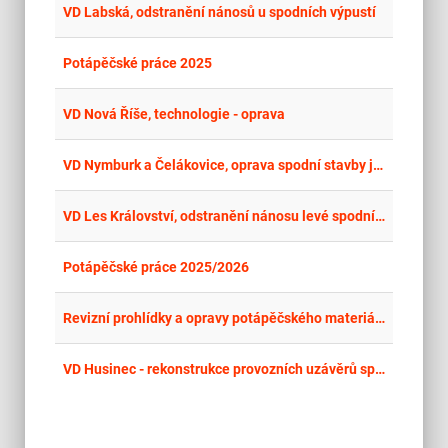
place
Cel
VD Labská, odstranění nánosů u spodních výpustí
place
Cel
Potápěčské práce 2025
place
Cel
VD Nová Říše, technologie - oprava
place
Cel
VD Nymburk a Čelákovice, oprava spodní stavby jezu, potápěčské práce
place
Cel
VD Les Království, odstranění nánosu levé spodní výpusti
place
Cel
Potápěčské práce 2025/2026
place
Cel
Revizní prohlídky a opravy potápěčského materiálu
place
Cel
VD Husinec - rekonstrukce provozních uzávěrů spodních výpustí