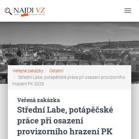
Toggl
navig
Veřejné zakázky
Ostatní
Střední Labe, potápěčské práce při osazení provizorního
hrazení PK 2026
Veřená zakázka
Střední Labe, potápěčské
práce při osazení
provizorního hrazení PK