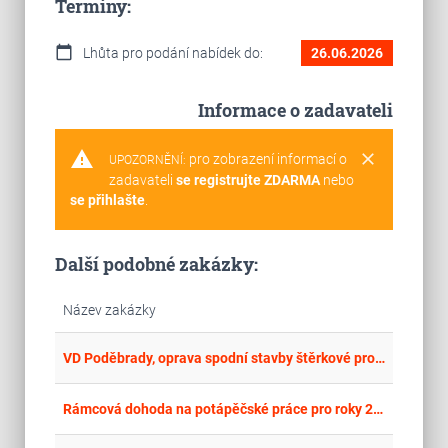
Termíny:
calendar_today
Lhůta pro podání nabídek do:
26.06.2026
Informace o zadavateli
warning
clear
pro zobrazení informací o
UPOZORNĚNÍ:
zadavateli
se registrujte ZDARMA
nebo
se přihlašte
.
Další podobné zakázky:
Název zakázky
place
Cel
VD Poděbrady, oprava spodní stavby štěrkové propusti, potápěčské práce
place
Cel
Rámcová dohoda na potápěčské práce pro roky 2025 a 2026