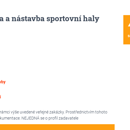
a a nástavba sportovní haly
wa
s
vby
í
 rámci výše uvedené veřejné zakázky. Prostřednictvím tohoto
okumentace. NEJEDNÁ se o profil zadavatele