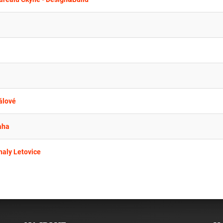
álové
aha
haly Letovice