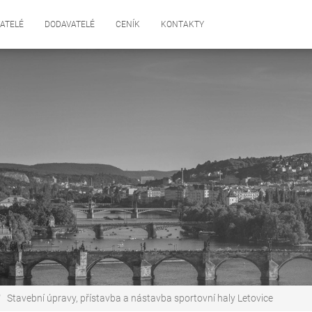
ATELÉ
DODAVATELÉ
CENÍK
KONTAKTY
Stavební úpravy, přístavba a nástavba sportovní haly Letovice