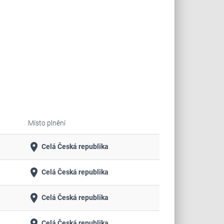
Místo plnění
place
Celá Česká republika
place
Celá Česká republika
place
Celá Česká republika
place
Celá Česká republika