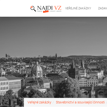
VEŘEJNÉ ZAKÁZKY
ZADAV
Veřejné zakázky
Stavebnictví a související činnosti