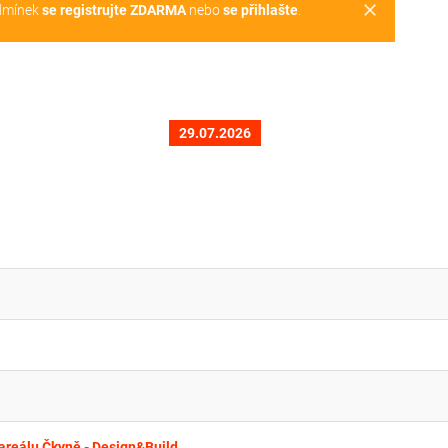
clear
dmínek
se registrujte ZDARMA
nebo
se přihlašte
.
29.07.2026
1
areálu Čkyně - Design&Build