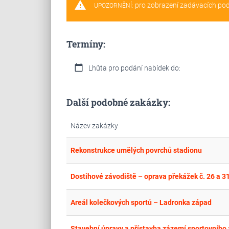
warning
pro zobrazení zadávacích po
UPOZORNĚNÍ:
Termíny:
calendar_today
Lhůta pro podání nabídek do:
Další podobné zakázky:
Název zakázky
Rekonstrukce umělých povrchů stadionu
Dostihové závodiště – oprava překážek č. 26 a 3
Areál kolečkových sportů – Ladronka západ
Stavební úpravy a přístavba zázemí sportovního 