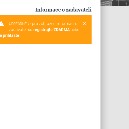
Informace o zadavateli
rning
clear
pro zobrazení informací o
UPOZORNĚNÍ:
zadavateli
se registrujte ZDARMA
nebo
e přihlašte
.