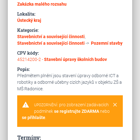
Zakázka malého rozsahu
Lokalita:
Ústecký kraj
Kategorie:
Stavebnictví a související činnosti
,
Stavebnictví a související činnosti
->
Pozemní stavby
CPV kódy:
45214200-2 -
Stavební úpravy školních budov
Popis:
Předmětem plnění jsou stavení úpravy odborné ICT a
robotiky a odborné učebny cizích jazyků v objektu ZŠ a
MŠ Radonice.
warning
clear
pro zobrazení zadávacích
UPOZORNĚNÍ:
podmínek
se registrujte ZDARMA
nebo
se přihlašte
.
Termíny: