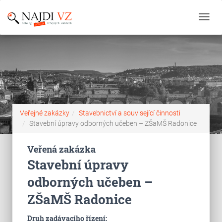
Toggl
navig
Veřejné zakázky
Stavebnictví a související činnosti
Stavební úpravy odborných učeben – ZŠaMŠ Radonice
Veřená zakázka
Stavební úpravy
odborných učeben –
ZŠaMŠ Radonice
Druh zadávacího řízení: