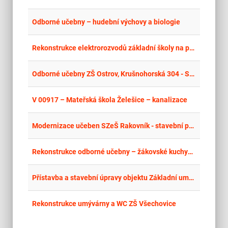
place
Hla
Odborné učebny – hudební výchovy a biologie
place
Hla
Rekonstrukce elektrorozvodů základní školy na pozemku parc. č. 1 a 3/2 v kat. území Holasice - II. etapa
place
Cel
Odborné učebny ZŠ Ostrov, Krušnohorská 304 - Snoezelen
place
Jih
V 00917 – Mateřská škola Želešice – kanalizace
place
Cel
Modernizace učeben SZeŠ Rakovník - stavební práce a elektroinstalace
place
Cel
Rekonstrukce odborné učebny – žákovské kuchyně v ZŠ a MŠ Vrbovec
place
Cel
Přístavba a stavební úpravy objektu Základní umělecké školy Ostrov
place
Olo
Rekonstrukce umývárny a WC ZŠ Všechovice