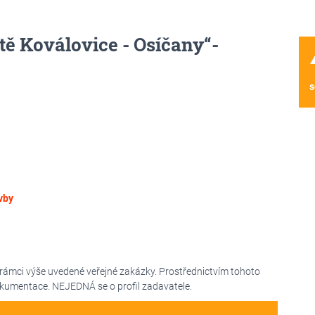
tě Koválovice - Osíčany“-
wa
s
vby
 rámci výše uvedené veřejné zakázky. Prostřednictvím tohoto
okumentace. NEJEDNÁ se o profil zadavatele.