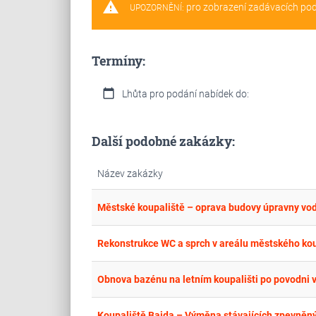
warning
pro zobrazení zadávacích po
UPOZORNĚNÍ:
Termíny:
calendar_today
Lhůta pro podání nabídek do:
Další podobné zakázky:
Název zakázky
Městské koupaliště – oprava budovy úpravny vo
Rekonstrukce WC a sprch v areálu městského kou
Obnova bazénu na letním koupališti po povodni
Koupaliště Bajda – Výměna stávajících zpevněn