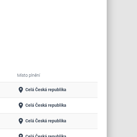
Místo plnění
place
Celá Česká republika
place
Celá Česká republika
place
Celá Česká republika
place
Celá Česká republika