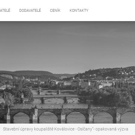
ATELÉ
DODAVATELÉ
CENÍK
KONTAKTY
Stavební úpravy koupaliště Koválovice - Osíčany“- opakovaná výzva