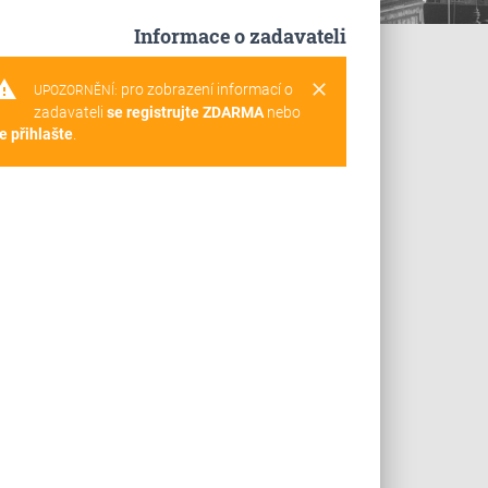
Informace o zadavateli
rning
clear
pro zobrazení informací o
UPOZORNĚNÍ:
zadavateli
se registrujte ZDARMA
nebo
e přihlašte
.