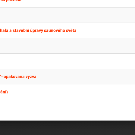
hala a stavební úpravy saunového světa
y“- opakovaná výzva
dání)