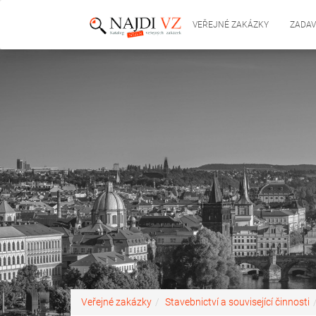
VEŘEJNÉ ZAKÁZKY
ZADAV
Veřejné zakázky
Stavebnictví a související činnosti