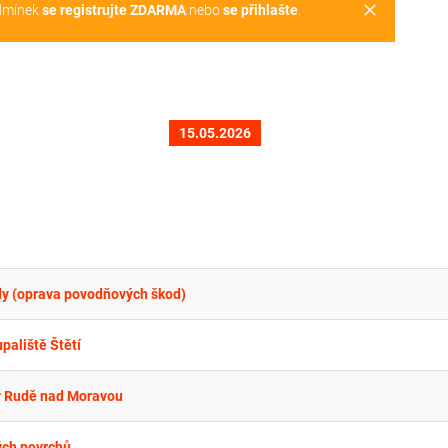
clear
dmínek
se registrujte ZDARMA
nebo
se přihlašte
.
15.05.2026
dy (oprava povodňových škod)
paliště Štětí
 v Rudě nad Moravou
ých povrchů