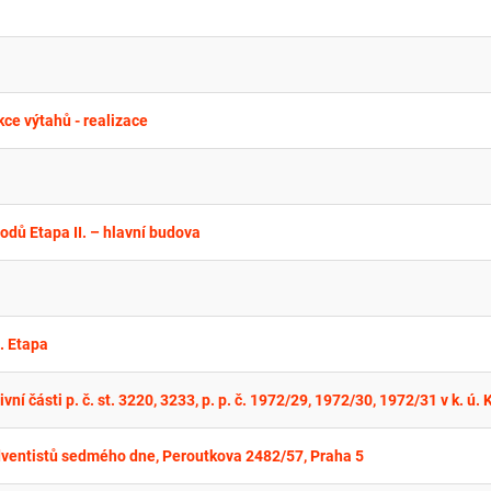
kce výtahů - realizace
odů Etapa II. – hlavní budova
. Etapa
adventistů sedmého dne, Peroutkova 2482/57, Praha 5