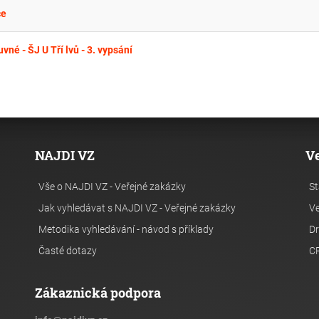
ce
né - ŠJ U Tří lvů - 3. vypsání
NAJDI VZ
V
Vše o NAJDI VZ - Veřejné zakázky
St
Jak vyhledávat s NAJDI VZ - Veřejné zakázky
Ve
Metodika vyhledávání - návod s příklady
Dr
Časté dotazy
C
Zákaznická podpora