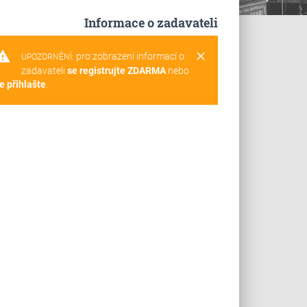
Informace o zadavateli
rning
clear
pro zobrazení informací o
UPOZORNĚNÍ:
zadavateli
se registrujte ZDARMA
nebo
e přihlašte
.