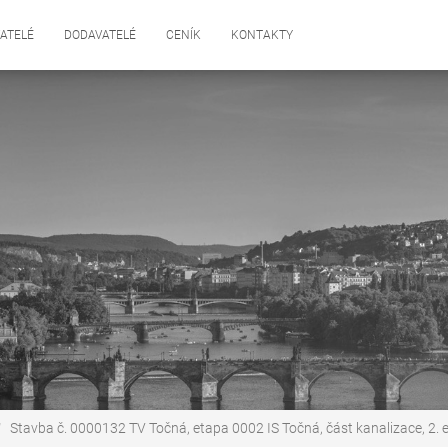
ATELÉ
DODAVATELÉ
CENÍK
KONTAKTY
Stavba č. 0000132 TV Točná, etapa 0002 IS Točná, část kanalizace, 2. e