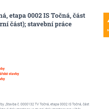
á, etapa 0002 IS Točná, část
wa
rní část); stavební práce
s
vby
řské stavby
vby
vby „Stavba č. 0000132 TV Točná, etapa 0002 IS Točná, část