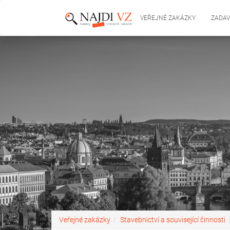
VEŘEJNÉ ZAKÁZKY
ZADAV
Veřejné zakázky
Stavebnictví a související činnosti