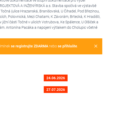
rojektové dokumentace ve stupni dokumentace pro výběr
 PROJEKTOVÁ A INŽENÝRSKÁ a.s. Stavba spočívá ve výstavbě
 Točná (ulice Hrazanská, Branišovská, U Čihadel, Pod Březinou,
ch, Polovnická, Mezi Chatami, K Závorám, Brtecká, K Hradišti,
jižní části Točné v ulicích Votrubova, Ke Spálence, U Olšiček a
nám. Antonína Pacáka a napojení výtlakem do Cholupic včetně
clear
dmínek
se registrujte ZDARMA
nebo
se přihlašte
.
24.06.2026
27.07.2026