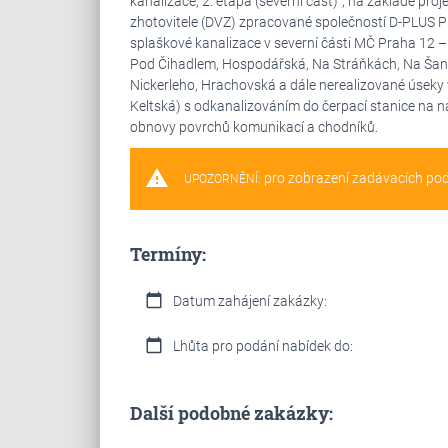
kanalizace, 2. etapa (severní část)“, na základě p
zhotovitele (DVZ) zpracované společností D-PLUS
splaškové kanalizace v severní části MČ Praha 12 –
Pod Čihadlem, Hospodářská, Na Stráňkách, Na Šancí
Nickerleho, Hrachovská a dále nerealizované úseky v 
Keltská) s odkanalizováním do čerpací stanice na 
obnovy povrchů komunikací a chodníků.
warning
pro zobrazení zadávacích po
UPOZORNĚNÍ:
Termíny:
calendar_today
Datum zahájení zakázky:
calendar_today
Lhůta pro podání nabídek do:
Další podobné zakázky: