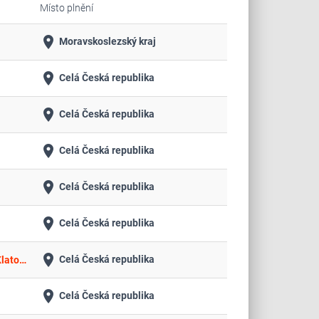
Místo plnění
place
Moravskoslezský kraj
place
Celá Česká republika
place
Celá Česká republika
place
Celá Česká republika
place
Celá Česká republika
place
Celá Česká republika
place
Celá Česká republika
Stavební úpravy, přístavba, nástavba administrativní části p. č. st. 3220, 3233, p. p. č. 1972/29, 1972/30, 1972/31 v k. ú. Klatovy
place
Celá Česká republika