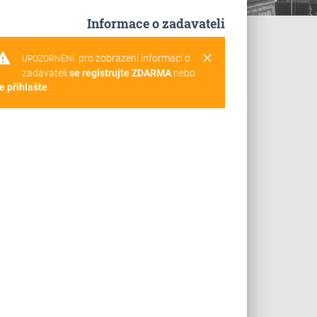
Informace o zadavateli
rning
clear
pro zobrazení informací o
UPOZORNĚNÍ:
zadavateli
se registrujte ZDARMA
nebo
e přihlašte
.