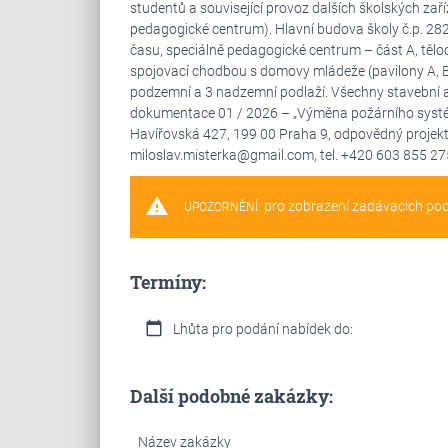
studentů a související provoz dalších školských zaříz
pedagogické centrum). Hlavní budova školy č.p. 282 
času, speciálně pedagogické centrum – část A, těloc
spojovací chodbou s domovy mládeže (pavilony A, B 
podzemní a 3 nadzemní podlaží. Všechny stavební 
dokumentace 01 / 2026 – „Výměna požárního systému“
Havířovská 427, 199 00 Praha 9, odpovědný projektan
miloslav.misterka@gmail.com, tel. +420 603 855 27
warning
pro zobrazení zadávacích po
UPOZORNĚNÍ:
Termíny:
calendar_today
Lhůta pro podání nabídek do:
Další podobné zakázky:
Název zakázky