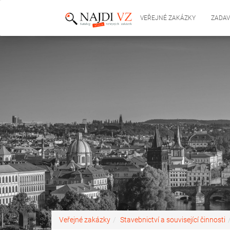
VEŘEJNÉ ZAKÁZKY
ZADAV
Veřejné zakázky
Stavebnictví a související činnosti