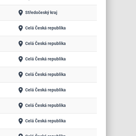
place
Středočeský kraj
place
Celá Česká republika
place
Celá Česká republika
place
Celá Česká republika
place
Celá Česká republika
place
Celá Česká republika
place
Celá Česká republika
place
Celá Česká republika