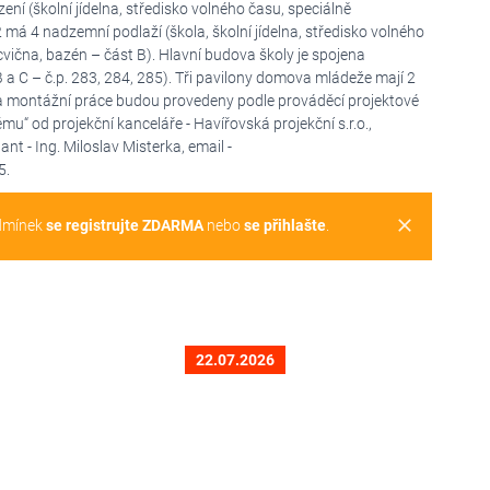
ení (školní jídelna, středisko volného času, speciálně
má 4 nadzemní podlaží (škola, školní jídelna, středisko volného
vična, bazén – část B). Hlavní budova školy je spojena
a C – č.p. 283, 284, 285). Tři pavilony domova mládeže mají 2
a montážní práce budou provedeny podle prováděcí projektové
 od projekční kanceláře - Havířovská projekční s.r.o.,
t - Ing. Miloslav Misterka, email -
5.
clear
dmínek
se registrujte ZDARMA
nebo
se přihlašte
.
22.07.2026