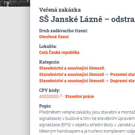
Veřená zakázka
SŠ Janské Lázně – odstra
Druh zadávacího řízení:
Otevřené řízení
Lokalita:
Celá Česká republika
Kategorie:
Stavebnictví a související činnosti
,
Stavebnictví a související činnosti
->
Pozemní sta
Stavebnictví a související činnosti
->
Dopravní sta
CPV kódy:
45000000-7 -
Stavební práce
Popis:
Předmětem veřejné zakázky jsou stavební a montážní
signalizace) v budově a tím i ke stavebním úpravá
signalizace (EPS) v objektu střední školy v Janské L
tělesným handicapem a je tvořeno komplexem vzáje