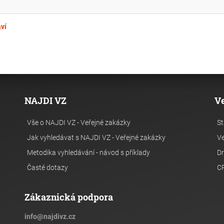
ví
NAJDI VZ
V
Vše o NAJDI VZ - Veřejné zakázky
St
Jak vyhledávat s NAJDI VZ - Veřejné zakázky
Ve
Metodika vyhledávání - návod s příklady
Dr
Časté dotazy
C
Zákaznická podpora
info
@
najdivz.cz