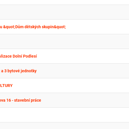
vbu &quot;Dům dětských skupin&quot;
lizace Dolní Podlesí
a 3 bytové jednotky
ULTURY
va 16 - stavební práce