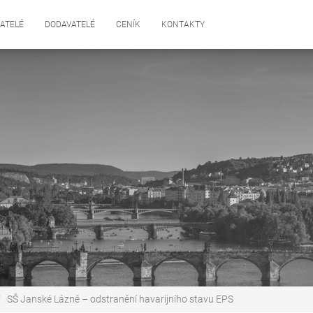
ATELÉ
DODAVATELÉ
CENÍK
KONTAKTY
SŠ Janské Lázně – odstranění havarijního stavu EPS