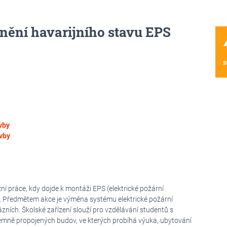
nění havarijního stavu EPS
wa
s
vby
vby
 práce, kdy dojde k montáži EPS (elektrické požární
m. Předmětem akce je výměna systému elektrické požární
ázních. Školské zařízení slouží pro vzdělávání studentů s
mně propojených budov, ve kterých probíhá výuka, ubytování