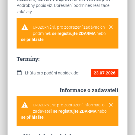
Podrobný popis viz. Upřesnění podmínek realizace
zakázky.
warning
clear
pro zobrazení zadávacích
UPOZORNĚNÍ:
podmínek
se registrujte ZDARMA
nebo
se přihlašte
.
Termíny:
calendar_today
Lhůta pro podání nabídek do:
23.07.2026
Informace o zadavateli
warning
clear
pro zobrazení informací o
UPOZORNĚNÍ:
zadavateli
se registrujte ZDARMA
nebo
se přihlašte
.