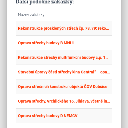
Další podobné zakázky:
Název zakázky
place
Cel
Rekonstrukce prosklených střech čp. 78, 79; rekonstrukce dřevěné fasády čp. 77, 78
place
Cel
Oprava střechy budovy B MNUL
place
Zlí
Rekonstrukce střechy multifunkční budovy č.p. 171 a č.p. 82
place
Cel
Stavební úpravy části střechy kina Central“ – opakované zadávací řízení
place
Cel
Oprava střešních konstrukcí objektů ČOV Dobšice
place
Cel
Oprava střechy, Vrchlického 16, Jihlava, včetně instalace fotovoltaické elektrárny
place
Cel
Oprava střechy budovy D NEMCV