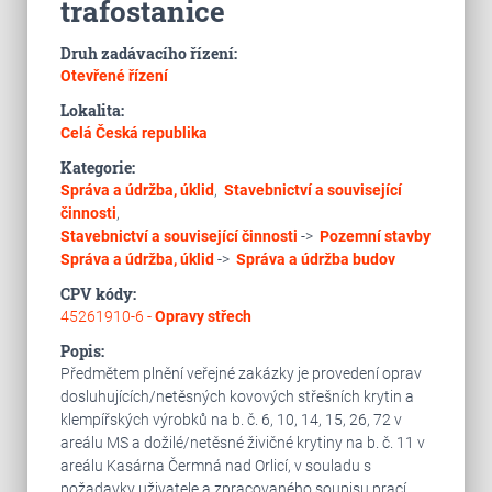
trafostanice
Druh zadávacího řízení:
Otevřené řízení
Lokalita:
Celá Česká republika
Kategorie:
Správa a údržba, úklid
,
Stavebnictví a související
činnosti
,
Stavebnictví a související činnosti
->
Pozemní stavby
Správa a údržba, úklid
->
Správa a údržba budov
CPV kódy:
45261910-6 -
Opravy střech
Popis:
Předmětem plnění veřejné zakázky je provedení oprav
dosluhujících/netěsných kovových střešních krytin a
klempířských výrobků na b. č. 6, 10, 14, 15, 26, 72 v
areálu MS a dožilé/netěsné živičné krytiny na b. č. 11 v
areálu Kasárna Čermná nad Orlicí, v souladu s
požadavky uživatele a zpracovaného soupisu prací.