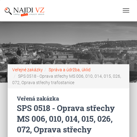
Toggl
navig
Veřejné zakázky
Správa a údržba, úklid
SPS 0518 - Oprava střechy MS 006, 010, 014, 015, 026,
072, Oprava střechy trafostanice
Veřená zakázka
SPS 0518 - Oprava střechy
MS 006, 010, 014, 015, 026,
072, Oprava střechy