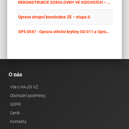
place
Zlí
REKONSTRUKCE SOKOLOVNY VE VIZOVICÍCH – OPRAVA STŘECHY
place
Cel
Úprava stropní konstrukce ZŠ – etapa II.
place
Cel
SPS 0547 - Oprava střešní krytiny SO 011 a Oprava střešní krytiny SO 030
O nás
Vše o NAJDI VZ
Obchodní podmínky
GDPR
Ceník
Kontakty