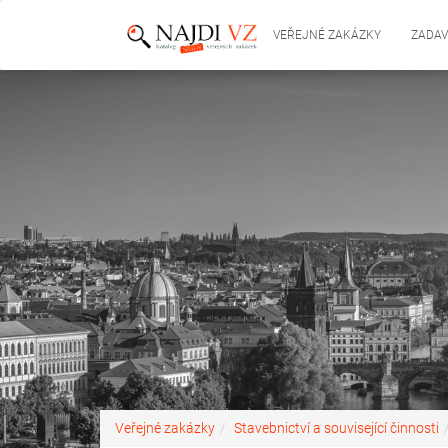
VEŘEJNÉ ZAKÁZKY
ZADAV
Veřejné zakázky
Stavebnictví a související činnosti