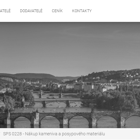
ATELÉ
DODAVATELÉ
CENÍK
KONTAKTY
SPS 0228 - Nákup kameniva a posypového materiálu