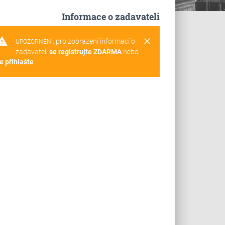
Informace o zadavateli
rning
clear
pro zobrazení informací o
UPOZORNĚNÍ:
zadavateli
se registrujte ZDARMA
nebo
e přihlašte
.