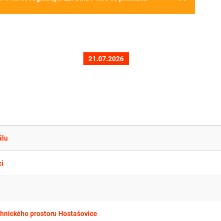
21.07.2026
álu
i
chnického prostoru Hostašovice