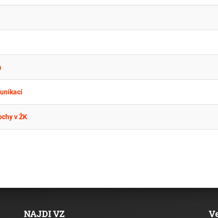
a
unikací
ochy v ŽK
NAJDI VZ
V