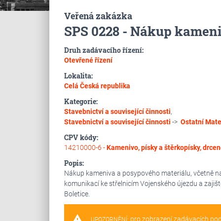
Veřená zakázka
SPS 0228 - Nákup kameni
Druh zadávacího řízení:
Otevřené řízení
Lokalita:
Celá Česká republika
Kategorie:
Stavebnictví a související činnosti
,
Stavebnictví a související činnosti
->
Ostatní
Mater
CPV kódy:
14210000-6 -
Kamenivo, písky a štěrkopísky, drcen
Popis:
Nákup kameniva a posypového materiálu, včetně nak
komunikací ke střelnicím Vojenského újezdu a zaji
Boletice.
warning
pro zobrazení zadávacích po
UPOZORNĚNÍ: