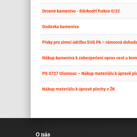
Drcené kamenivo - štěrkodrť frakce 0/32
Dodávka kameniva
Písky pro zimní údržbu SUS Pk – rámcová dohod
Nákup kameniva k zabezpečení oprav cest a kom
PS 0727 Olomouc – Nákup materiálu k úpravě pl
Nákup materiálu k úpravě plochy v ŽK
O nás