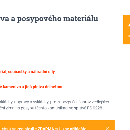
va a posypového materiálu
wa
s
iál, součástky a náhradní díly
é kamenivo a jiná plniva do betonu
ládky, dopravy a vykládky, pro zabezpečení oprav vedlejších
štění zimního posypu těchto komunikací ve správě PS 0228
clear
dmínek
se registrujte ZDARMA
nebo
se přihlašte
.