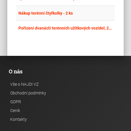
place
Cel
Nákup terénní čtyřkolky - 2 ks
place
Cel
Pořízení dvanácti terénních užitkových vozidel, 2027
O nás
Vše o NAJDI VZ
Obchodní podmínky
GDPR
Ceník
Kontakty