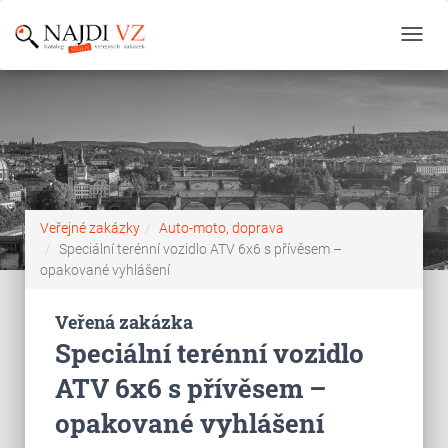
Toggl
navig
Veřejné zakázky
Auto-moto, doprava
Speciální terénní vozidlo ATV 6x6 s přívěsem –
opakované vyhlášení
Veřená zakázka
Speciální terénní vozidlo
ATV 6x6 s přívěsem –
opakované vyhlášení