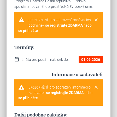
Programu Interreg Česká republika – Polsko
spolufinancovaného z prostředků Evropské unie.
warning
clear
pro zobrazení zadávacích
UPOZORNĚNÍ:
podmínek
se registrujte ZDARMA
nebo
se přihlašte
.
Termíny:
calendar_today
Lhůta pro podání nabídek do:
01.06.2026
Informace o zadavateli
warning
clear
pro zobrazení informací o
UPOZORNĚNÍ:
zadavateli
se registrujte ZDARMA
nebo
se přihlašte
.
Další podobné zakázky: