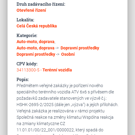
Druh zadávacího řízení:
Otevřené řízení
Lokalita:
Celá Česká republika
Kategorie:
Auto-moto, doprava
,
Auto-moto, doprava
->
Dopravní prostředky
Dopravní prostředky
->
Osobní
CPV kódy:
34113300-5 -
Terénní vozidla
Popis:
Předmětem veřejné zakázky je pořízení nového
speciálního terénního vozidla ATV 6x6 s přívěsem dle
požadavků zadavatele stanovených ve výzvě č.j.:
HSHK-2695-2/2025 (dále jen „výzva“) a jejích přílohách.
Veřejná zakázka je realizována v rámci projektu
Společná reakce na změny klimatu/Wspólna reakcja
na zmiany klimatyczne CZ
11.01.01/00/22_001/0000022, který spadá do