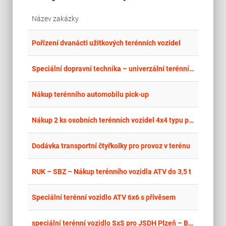
Název zakázky
place
Cel
Pořízení dvanácti užitkových terénních vozidel
place
Cel
Speciální dopravní technika – univerzální terénní vozidlo do velmi náročného terénu v provedení záchranné vozidlo Horské služby ČR
place
Cel
Nákup terénního automobilu pick-up
place
Cel
Nákup 2 ks osobních terénních vozidel 4x4 typu pick-up
place
Hla
Dodávka transportní čtyřkolky pro provoz v terénu
place
Cel
RUK – SBZ – Nákup terénního vozidla ATV do 3,5 t
place
Cel
Speciální terénní vozidlo ATV 6x6 s přívěsem
place
Cel
speciální terénní vozidlo SxS pro JSDH Plzeň – Božkov