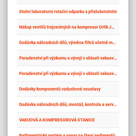
place
Krá
Stolní laboratorní rotační odparka s příslušenstvím
place
Par
Nákup ventilů trojcestných na kompresor Orlík JSK75
place
Hla
Dodávka náhradních dílů, výměna filtrů včetně montáže, kontrola a servis vývěv pro výrobu vakua a sušiček vzduchu
place
Hla
Poradenství při výzkumu a vývoji v oblasti vakuové techniky – LAVAT a.s.
place
Cel
Poradenství při výzkumu a vývoji v oblasti vakuové techniky – LAVAT a.s.
place
Cel
Dodávky komponentů vzduchové soustavy
place
Hla
Dodávka náhradních dílů, montáž, kontrola a servis sušiček vzduchu MIL´S
place
Cel
VAKUOVÁ A KOMPRESOROVÁ STANICE
place
Cel
Bathymetrický systém a sonar na čtení sedimentů