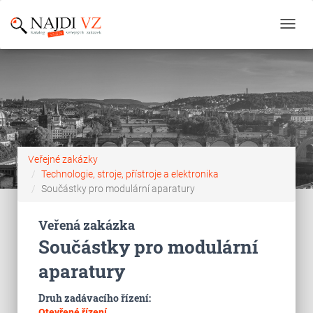
Toggl
navig
Veřejné zakázky
Technologie, stroje, přístroje a elektronika
Součástky pro modulární aparatury
Veřená zakázka
Součástky pro modulární
aparatury
Druh zadávacího řízení:
Otevřené řízení