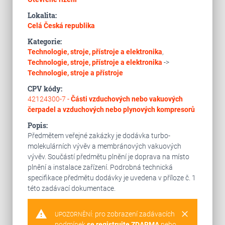
Lokalita:
Celá Česká republika
Kategorie:
Technologie, stroje, přístroje a elektronika
,
Technologie, stroje, přístroje a elektronika
->
Technologie, stroje a přístroje
CPV kódy:
42124300-7 -
Části vzduchových nebo vakuových
čerpadel a vzduchových nebo plynových kompresorů
Popis:
Předmětem veřejné zakázky je dodávka turbo-
molekulárních vývěv a membránových vakuových
vývěv. Součástí předmětu plnění je doprava na místo
plnění a instalace zařízení. Podrobná technická
specifikace předmětu dodávky je uvedena v příloze č. 1
této zadávací dokumentace.
warning
clear
pro zobrazení zadávacích
UPOZORNĚNÍ:
podmínek
se registrujte ZDARMA
nebo