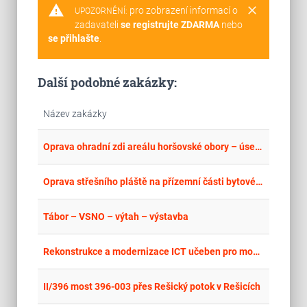
warning
clear
pro zobrazení informací o
UPOZORNĚNÍ:
zadavateli
se registrujte ZDARMA
nebo
se přihlašte
.
Další podobné zakázky:
Název zakázky
place
Cel
Oprava ohradní zdi areálu horšovské obory – úsek Nová Ves – Polžice – ETAPA I.
place
Cel
Oprava střešního pláště na přízemní části bytového domu v ulici Jiřího Horáka č.p. 1667 v Benešově
place
Cel
Tábor – VSNO – výtah – výstavba
place
Cel
Rekonstrukce a modernizace ICT učeben pro moderní výuku - stavební práce
place
Cel
II/396 most 396-003 přes Rešický potok v Rešicích