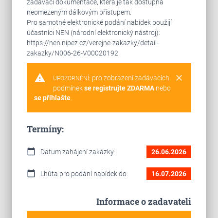
zadávací dokumentace, která je tak dostupná
neomezeným dálkovým přístupem.
Pro samotné elektronické podání nabídek použijí
účastníci NEN (národní elektronický nástroj):
https://nen.nipez.cz/verejne-zakazky/detail-
zakazky/N006-26-V00020192
warning
clear
pro zobrazení zadávacích
UPOZORNĚNÍ:
podmínek
se registrujte ZDARMA
nebo
se přihlašte
.
Termíny:
calendar_today
Datum zahájení zakázky:
26.06.2026
calendar_today
Lhůta pro podání nabídek do:
16.07.2026
Informace o zadavateli