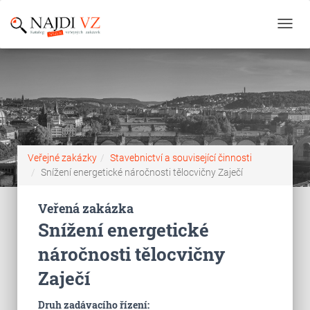
Toggl
navig
Veřejné zakázky
Stavebnictví a související činnosti
Snížení energetické náročnosti tělocvičny Zaječí
Veřená zakázka
Snížení energetické
náročnosti tělocvičny
Zaječí
Druh zadávacího řízení: