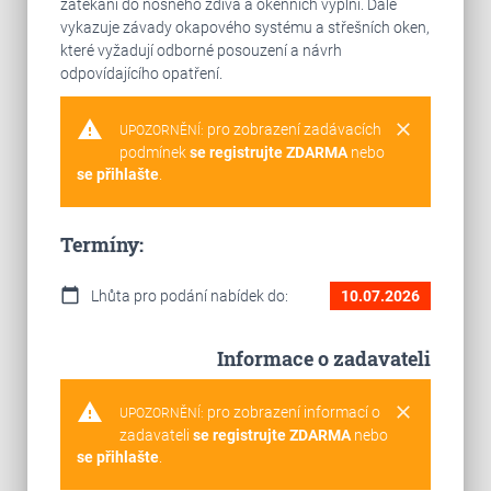
zatékání do nosného zdiva a okenních výplní. Dále
vykazuje závady okapového systému a střešních oken,
které vyžadují odborné posouzení a návrh
odpovídajícího opatření.
warning
clear
pro zobrazení zadávacích
UPOZORNĚNÍ:
podmínek
se registrujte ZDARMA
nebo
se přihlašte
.
Termíny:
calendar_today
Lhůta pro podání nabídek do:
10.07.2026
Informace o zadavateli
warning
clear
pro zobrazení informací o
UPOZORNĚNÍ:
zadavateli
se registrujte ZDARMA
nebo
se přihlašte
.