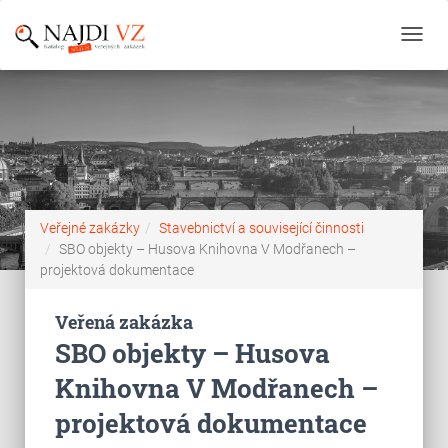
Toggl
navig
Veřejné zakázky
Stavebnictví a související činnosti
SBO objekty – Husova Knihovna V Modřanech –
projektová dokumentace
Veřená zakázka
SBO objekty – Husova
Knihovna V Modřanech –
projektová dokumentace