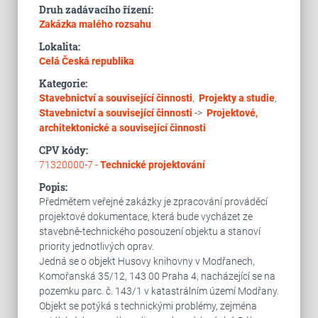
Druh zadávacího řízení:
Zakázka malého rozsahu
Lokalita:
Celá Česká republika
Kategorie:
Stavebnictví a související činnosti
,
Projekty a studie
,
Stavebnictví a související činnosti
->
Projektové,
architektonické a související činnosti
CPV kódy:
71320000-7 -
Technické projektování
Popis:
Předmětem veřejné zakázky je zpracování prováděcí
projektové dokumentace, která bude vycházet ze
stavebně-technického posouzení objektu a stanoví
priority jednotlivých oprav.
Jedná se o objekt Husovy knihovny v Modřanech,
Komořanská 35/12, 143 00 Praha 4, nacházející se na
pozemku parc. č. 143/1 v katastrálním území Modřany.
Objekt se potýká s technickými problémy, zejména