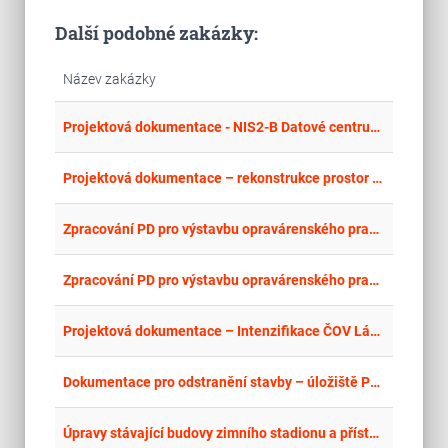
Další podobné zakázky:
Název zakázky
place
Cel
Projektová dokumentace - NIS2-B Datové centrum DR
place
Cel
Projektová dokumentace – rekonstrukce prostor pro Fakultná nemocnica AGEL Košice-Šaca a.s., Poliklinika Kechnec
place
Cel
Zpracování PD pro výstavbu opravárenského pracoviště PSO Veselí nad Moravou
place
Cel
Zpracování PD pro výstavbu opravárenského pracoviště PSO Nymburk
place
Cel
Projektová dokumentace – Intenzifikace ČOV Ládví II
place
Cel
Dokumentace pro odstranění stavby – úložiště PHM, Kladruby nad Labem
place
Cel
Úpravy stávající budovy zimního stadionu a přístavba severní tribuny