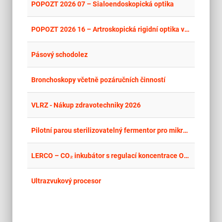
place
Cel
POPOZT 2026 07 – Sialoendoskopická optika
place
Cel
POPOZT 2026 16 – Artroskopická rigidní optika včetně dvou zavaděčů
place
Cel
Pásový schodolez
place
Cel
Bronchoskopy včetně pozáručních činností
place
Cel
VLRZ - Nákup zdravotechniky 2026
place
Cel
Pilotní parou sterilizovatelný fermentor pro mikrobiální kultivace včetně řídicího systému, senzorů, datové integrace a příslušenství
place
Cel
LERCO – CO₂ inkubátor s regulací koncentrace O₂ a aktivní regulací vlhkosti
place
Cel
Ultrazvukový procesor