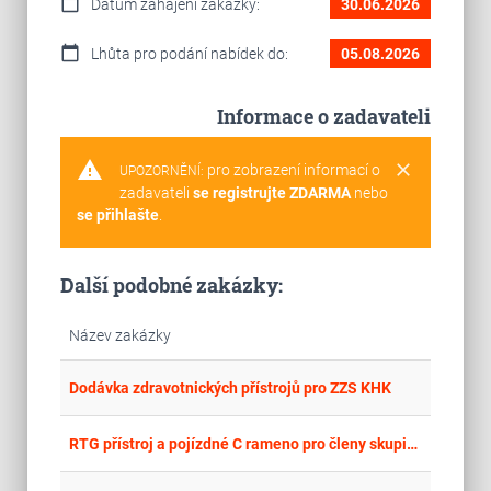
calendar_today
Datum zahájení zakázky:
30.06.2026
calendar_today
Lhůta pro podání nabídek do:
05.08.2026
Informace o zadavateli
warning
clear
pro zobrazení informací o
UPOZORNĚNÍ:
zadavateli
se registrujte ZDARMA
nebo
se přihlašte
.
Další podobné zakázky:
Název zakázky
place
Cel
Dodávka zdravotnických přístrojů pro ZZS KHK
place
Cel
RTG přístroj a pojízdné C rameno pro členy skupiny AGEL