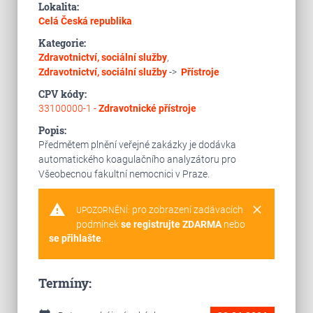
Lokalita:
Celá Česká republika
Kategorie:
Zdravotnictví, sociální služby
,
Zdravotnictví, sociální služby
->
Přístroje
CPV kódy:
33100000-1 -
Zdravotnické přístroje
Popis:
Předmětem plnění veřejné zakázky je dodávka
automatického koagulačního analyzátoru pro
Všeobecnou fakultní nemocnici v Praze.
warning
clear
pro zobrazení zadávacích
UPOZORNĚNÍ:
podmínek
se registrujte ZDARMA
nebo
se přihlašte
.
Termíny: