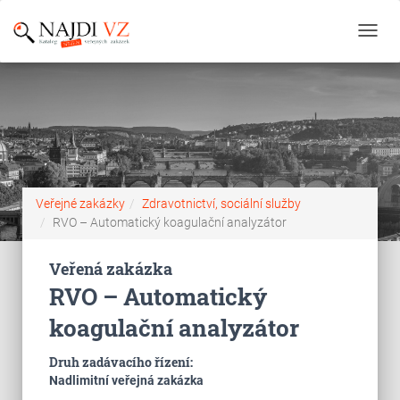
Toggl
navig
Veřejné zakázky
Zdravotnictví, sociální služby
RVO – Automatický koagulační analyzátor
Veřená zakázka
RVO – Automatický
koagulační analyzátor
Druh zadávacího řízení:
Nadlimitní veřejná zakázka