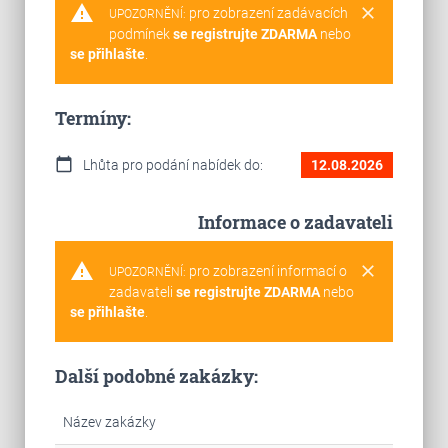
warning
clear
pro zobrazení zadávacích
UPOZORNĚNÍ:
podmínek
se registrujte ZDARMA
nebo
se přihlašte
.
Termíny:
calendar_today
Lhůta pro podání nabídek do:
12.08.2026
Informace o zadavateli
warning
clear
pro zobrazení informací o
UPOZORNĚNÍ:
zadavateli
se registrujte ZDARMA
nebo
se přihlašte
.
Další podobné zakázky:
Název zakázky