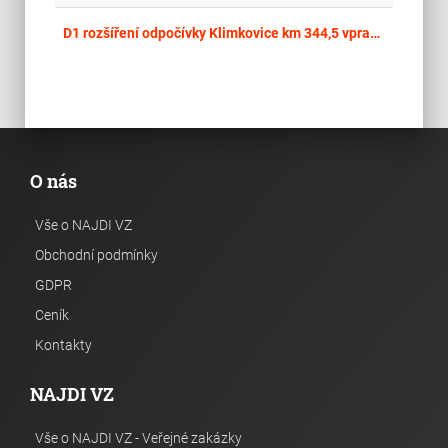
place
Cel
D1 rozšíření odpočívky Klimkovice km 344,5 vpravo - ZAV
O nás
Vše o NAJDI VZ
Obchodní podmínky
GDPR
Ceník
Kontakty
NAJDI VZ
Vše o NAJDI VZ - Veřejné zakázky