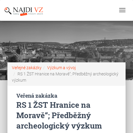
Toggl
navig
Veřejné zakázky
Výzkum a vývoj
RS 1 ŽST Hranice na Moravě“; Předběžný archeologický
výzkum
Veřená zakázka
RS 1 ŽST Hranice na
Moravě“; Předběžný
archeologický výzkum