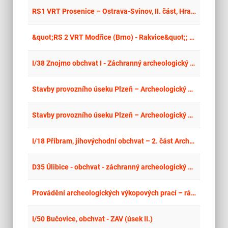
place
Cel
RS1 VRT Prosenice – Ostrava-Svinov, II. část, Hranice na Moravě – Ostrava-Svinov“; Předběžný archeologický výzkum
place
Cel
&quot;RS 2 VRT Modřice (Brno) - Rakvice&quot;; Předběžný archeologický výzkum
place
Cel
I/38 Znojmo obchvat I - Záchranný archeologický průzkum, realizace v území OK II/412 a II/413
place
Cel
Stavby provozního úseku Plzeň – Archeologický dohled a ZAV
place
Cel
Stavby provozního úseku Plzeň – Archeologický dohled a ZAV
place
Cel
I/18 Příbram, jihovýchodní obchvat – 2. část Archeologická prospekce pro doplnění studie archeologických rizik
place
Cel
D35 Úlibice - obchvat - záchranný archeologický výzkum
place
Cel
Provádění archeologických výkopových prací – rámcová smlouva 2026
place
Cel
I/50 Bučovice, obchvat - ZAV (úsek II.)