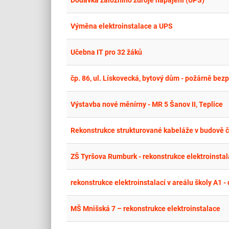
Dodávka záložního zdroje napájení (UPS)
Výměna elektroinstalace a UPS
Učebna IT pro 32 žáků
čp. 86, ul. Lískovecká, bytový dům - požárně bez
Výstavba nové měnírny - MR 5 Šanov II, Teplice
Rekonstrukce strukturované kabeláže v budově č
ZŠ Tyršova Rumburk - rekonstrukce elektroinsta
rekonstrukce elektroinstalací v areálu školy A1 -
MŠ Mnišská 7 – rekonstrukce elektroinstalace