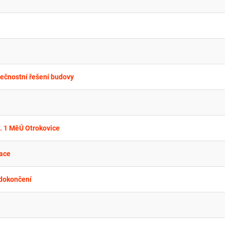
pečnostní řešení budovy
. 1 MěÚ Otrokovice
lace
 dokončení