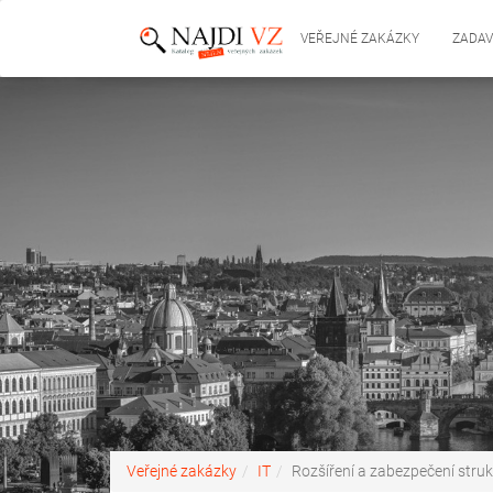
VEŘEJNÉ ZAKÁZKY
ZADAV
Veřejné zakázky
IT
Rozšíření a zabezpečení str