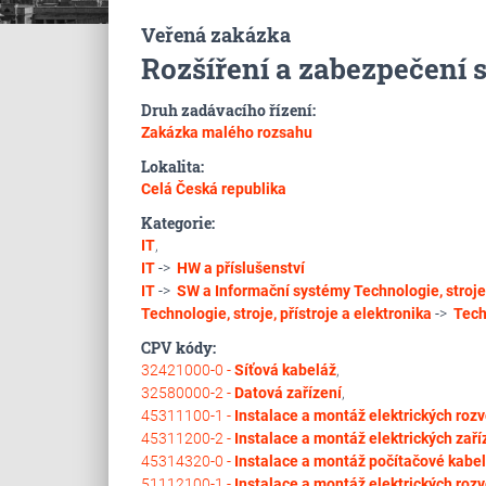
Veřená zakázka
Rozšíření a zabezpečení
Druh zadávacího řízení:
Zakázka malého rozsahu
Lokalita:
Celá Česká republika
Kategorie:
IT
,
IT
->
HW a příslušenství
IT
->
SW a Informační systémy
Technologie, stroje,
Technologie, stroje, přístroje a elektronika
->
Tech
CPV kódy:
32421000-0 -
Síťová kabeláž
,
32580000-2 -
Datová zařízení
,
45311100-1 -
Instalace a montáž elektrických roz
45311200-2 -
Instalace a montáž elektrických zaří
45314320-0 -
Instalace a montáž počítačové kabe
51112100-1 -
Instalace a montáž elektrických roz