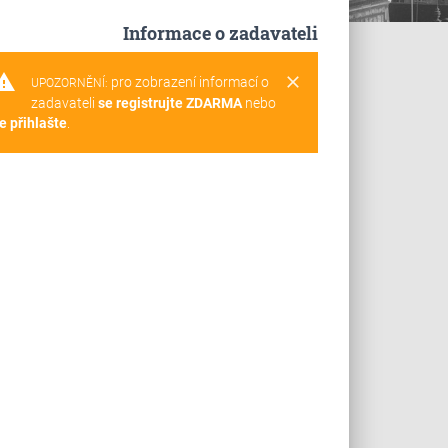
Informace o zadavateli
rning
clear
pro zobrazení informací o
UPOZORNĚNÍ:
zadavateli
se registrujte ZDARMA
nebo
e přihlašte
.