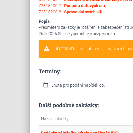
72315100-7 -
Podpora datových sítí
,
72315200-8 -
Správa datových sítí
Popis:
Předmětem zakázky je rozšíření a zabezpečení stru
264/2025 Sb., o kybernetické bezpečnosti.
warning
pro zobrazení zadávacích po
UPOZORNĚNÍ:
Termíny:
calendar_today
Lhůta pro podání nabídek do:
Další podobné zakázky:
Název zakázky