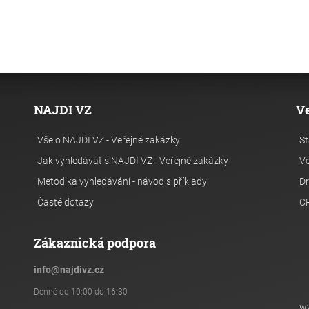
NAJDI VZ
V
Vše o NAJDI VZ - Veřejné zakázky
St
Jak vyhledávat s NAJDI VZ - Veřejné zakázky
Ve
Metodika vyhledávání - návod s příklady
Dr
Časté dotazy
C
Zákaznická podpora
info
@
najdivz.cz
Denně od 10:00 do 16:30
w