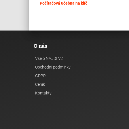
Počítačová učebna na klíč
O nás
Vše o NAJDI VZ
Obchodní podmínky
GDPR
Ceník
Kontakty