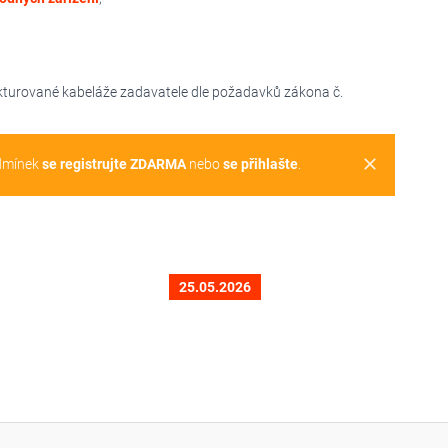
kturované kabeláže zadavatele dle požadavků zákona č.
clear
dmínek
se registrujte ZDARMA
nebo
se přihlašte
.
25.05.2026