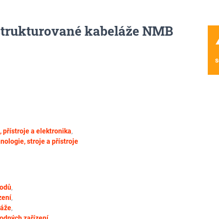
 strukturované kabeláže NMB
wa
s
 přístroje a elektronika
,
nologie, stroje a přístroje
vodů
,
zení
,
láže
,
vodných zařízení
,