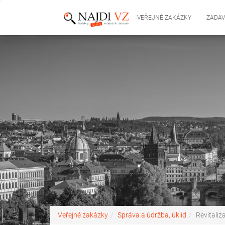
VEŘEJNÉ ZAKÁZKY
ZADAV
Veřejné zakázky
Správa a údržba, úklid
Revitaliz