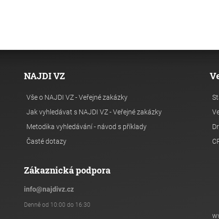
NAJDI VZ
V
Vše o NAJDI VZ - Veřejné zakázky
St
Jak vyhledávat s NAJDI VZ - Veřejné zakázky
Ve
Metodika vyhledávání - návod s příklady
Dr
Časté dotazy
C
Zákaznická podpora
info
@
najdivz.cz
Denně od 10:00 do 16:30
w