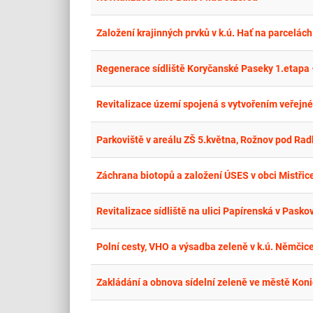
Založení krajinných prvků v k.ú. Hať na parcelách
Regenerace sídliště Koryčanské Paseky 1.etapa 
Parkoviště v areálu ZŠ 5.května, Rožnov pod Ra
Záchrana biotopů a založení ÚSES v obci Mistřic
Revitalizace sídliště na ulici Papírenská v Pask
Polní cesty, VHO a výsadba zeleně v k.ú. Němčice 
Zakládání a obnova sídelní zeleně ve městě Kon