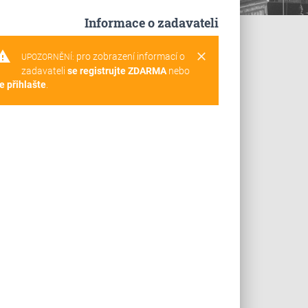
Informace o zadavateli
rning
clear
pro zobrazení informací o
UPOZORNĚNÍ:
zadavateli
se registrujte ZDARMA
nebo
e přihlašte
.