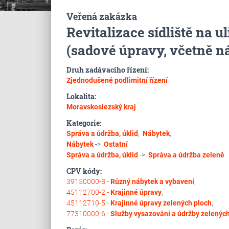
Veřená zakázka
Revitalizace sídliště na 
(sadové úpravy, včetně n
Druh zadávacího řízení:
Zjednodušené podlimitní řízení
Lokalita:
Moravskoslezský kraj
Kategorie:
Správa a údržba, úklid
,
Nábytek
,
Nábytek
->
Ostatní
Správa a údržba, úklid
->
Správa a údržba zeleně
CPV kódy:
39150000-8 -
Různý nábytek a vybavení
,
45112700-2 -
Krajinné úpravy
,
45112710-5 -
Krajinné úpravy zelených ploch
,
77310000-6 -
Služby vysazování a údržby zelených