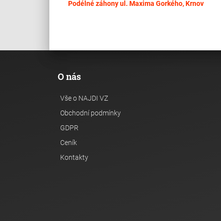
Podélné záhony ul. Maxima Gorkého, Krnov
O nás
Vše o NAJDI VZ
Obchodní podmínky
GDPR
Ceník
Kontakty