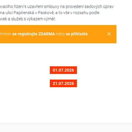
vacího řízení k uzavření smlouvy na provedení sadových úprav
 na ulici Papírenská v Paskově, a to vše v rozsahu podle
vek a služeb s výkazem výměr.
clear
dmínek
se registrujte ZDARMA
nebo
se přihlašte
.
01.07.2026
21.07.2026