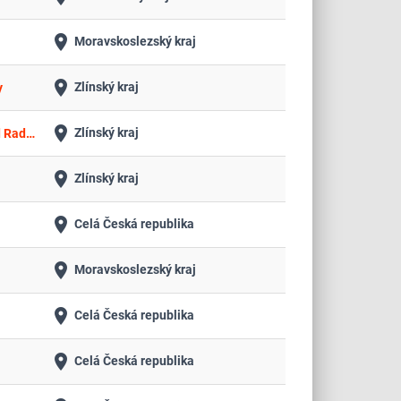
place
Moravskoslezský kraj
place
Zlínský kraj
y
place
Zlínský kraj
Revitalizace území spojená s vytvořením veřejného prostoru v jihovýchodní části okolí vlakového nádraží v Rožnově pod Radhoštěm – stavební práce a sadové úpravy
place
Zlínský kraj
place
Celá Česká republika
place
Moravskoslezský kraj
place
Celá Česká republika
place
Celá Česká republika