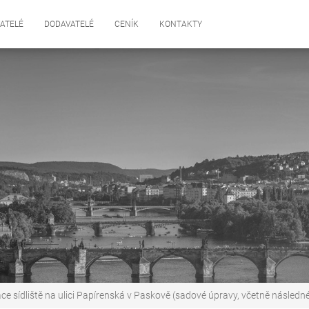
ATELÉ
DODAVATELÉ
CENÍK
KONTAKTY
ace sídliště na ulici Papírenská v Paskově (sadové úpravy, včetně následn