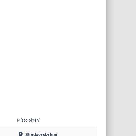
Místo plnění
place
Středočeský kraj