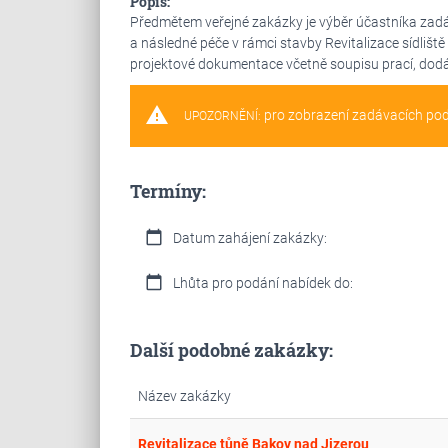
Popis:
Předmětem veřejné zakázky je výběr účastníka zadá
a následné péče v rámci stavby Revitalizace sídliště
projektové dokumentace včetně soupisu prací, dodá
warning
pro zobrazení zadávacích po
UPOZORNĚNÍ:
Termíny:
calendar_today
Datum zahájení zakázky:
calendar_today
Lhůta pro podání nabídek do:
Další podobné zakázky:
Název zakázky
Revitalizace tůně Bakov nad Jizerou