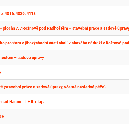
 č. 4016, 4039, 4118
– plocha A v Rožnově pod Radhoštěm – stavební práce a sadové úprav
dhoštěm – sadové úpravy
e
ově (stavební práce a sadové úpravy, včetně následné péče)
nad Hanou - I. + II. etapa
ice