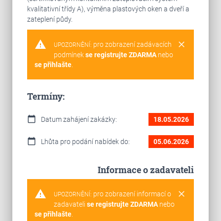
kvalitativní třídy A), výměna plastových oken a dveří a
zateplení půdy.
warning
clear
pro zobrazení zadávacích
UPOZORNĚNÍ:
podmínek
se registrujte ZDARMA
nebo
se přihlašte
.
Termíny:
calendar_today
Datum zahájení zakázky:
18.05.2026
calendar_today
Lhůta pro podání nabídek do:
05.06.2026
Informace o zadavateli
warning
clear
pro zobrazení informací o
UPOZORNĚNÍ:
zadavateli
se registrujte ZDARMA
nebo
se přihlašte
.