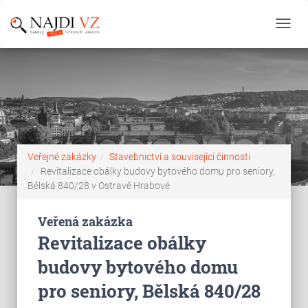
Toggl
navig
Veřejné zakázky
Stavebnictví a související činnosti
Revitalizace obálky budovy bytového domu pro seniory,
Bělská 840/28 v Ostravě Hrabové
Veřená zakázka
Revitalizace obálky
budovy bytového domu
pro seniory, Bělská 840/28