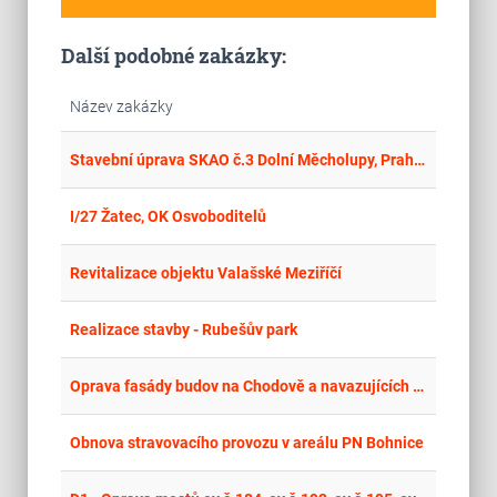
Další podobné zakázky:
Název zakázky
place
Cel
Stavební úprava SKAO č.3 Dolní Měcholupy, Praha 15 - IČ
place
Cel
I/27 Žatec, OK Osvoboditelů
place
Cel
Revitalizace objektu Valašské Meziříčí
place
Cel
Realizace stavby - Rubešův park
place
Cel
Oprava fasády budov na Chodově a navazujících vstupních částí (schody, podesta a lávka)
place
Cel
Obnova stravovacího provozu v areálu PN Bohnice