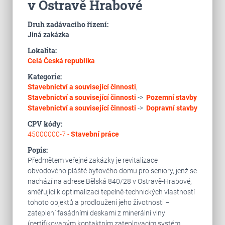
v Ostravě Hrabové
Druh zadávacího řízení:
Jiná zakázka
Lokalita:
Celá Česká republika
Kategorie:
Stavebnictví a související činnosti
,
Stavebnictví a související činnosti
->
Pozemní stavby
Stavebnictví a související činnosti
->
Dopravní stavby
CPV kódy:
45000000-7 -
Stavební práce
Popis:
Předmětem veřejné zakázky je revitalizace
obvodového pláště bytového domu pro seniory, jenž se
nachází na adrese Bělská 840/28 v Ostravě-Hrabové,
směřující k optimalizaci tepelně-technických vlastností
tohoto objektů a prodloužení jeho životnosti –
zateplení fasádními deskami z minerální vlny
(certifikovaným kontaktním zateplovacím systém