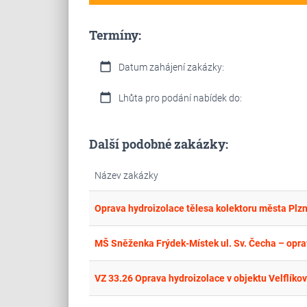
Termíny:
calendar_today
Datum zahájení zakázky:
calendar_today
Lhůta pro podání nabídek do:
Další podobné zakázky:
Název zakázky
MŠ Sněženka Frýdek-Místek ul. Sv. Čecha – oprav
VZ 33.26 Oprava hydroizolace v objektu Velflíko