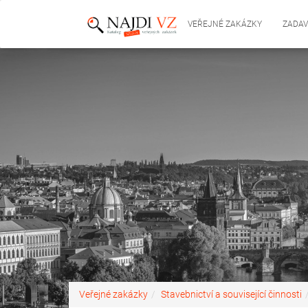
VEŘEJNÉ ZAKÁZKY
ZADAV
Veřejné zakázky
Stavebnictví a související činnosti