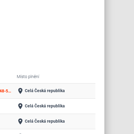
Místo plnění
place
Celá Česká republika
Oprava hydroizolace tělesa kolektoru města Plzně včetně sanace vnitřních povrchů mezi galeriemi G4B - G6B – Gerská 48-50 II. ETAPA
place
Celá Česká republika
place
Celá Česká republika