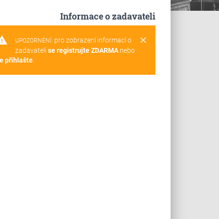
Informace o zadavateli
rning
clear
pro zobrazení informací o
UPOZORNĚNÍ:
zadavateli
se registrujte ZDARMA
nebo
e přihlašte
.