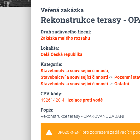
Veřená zakázka
Rekonstrukce terasy - 
Druh zadávacího řízení:
Zakázka malého rozsahu
Lokalita:
Celá Česká republika
Kategorie:
Stavebnictví a související činnosti
,
Stavebnictví a související činnosti
->
Pozemní sta
Stavebnictví a související činnosti
->
Ostatní
CPV kódy:
45261420-4 -
Izolace proti vodě
Popis:
Rekonstrukce terasy - OPAKOVANÉ ZADÁNÍ
warning
pro zobrazení zadávacích po
UPOZORNĚNÍ: