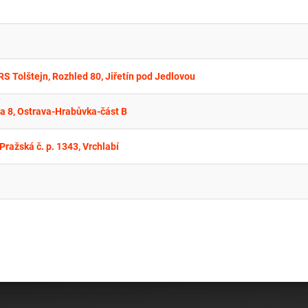
RS Tolštejn, Rozhled 80, Jiřetín pod Jedlovou
va 8, Ostrava-Hrabůvka-část B
 Pražská č. p. 1343, Vrchlabí